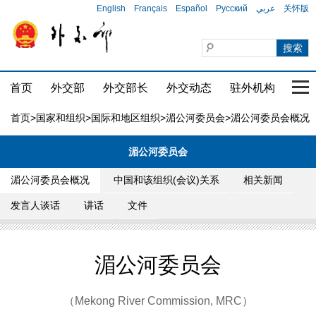
English
Français
Español
Русский
عربي
关怀版
首页
外交部
外交部长
外交动态
驻外机构
国家
首页
>
国家和组织
>
国际和地区组织
>
湄公河委员会
>湄公河委员会概况
湄公河委员会
湄公河委员会概况
中国和该组织(会议)关系
相关新闻
发言人谈话
讲话
文件
湄公河委员会
（Mekong River Commission, MRC）