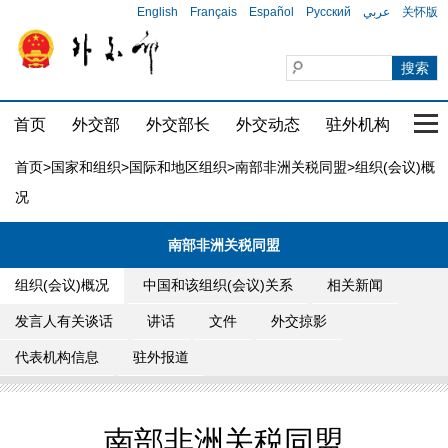
English
Français
Español
Русский
عربي
关怀版
首页
外交部
外交部长
外交动态
驻外机构
国家
首页
>
国家和组织
>
国际和地区组织
>
南部非洲关税同盟
>组织(会议)概
况
南部非洲关税同盟
组织(会议)概况
中国和该组织(会议)关系
相关新闻
发言人有关谈话
讲话
文件
外交掠影
代表机构信息
驻外报道
南部非洲关税同盟