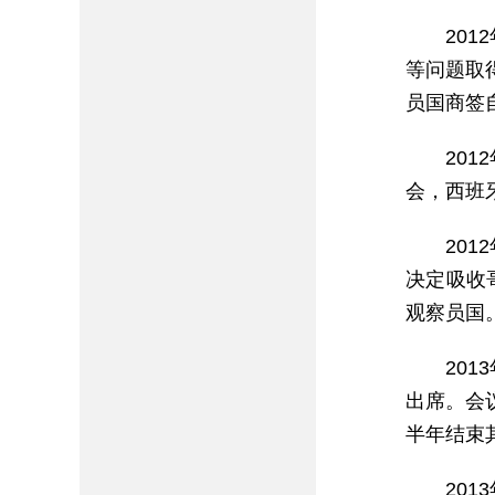
20
等问题取
员国商签
20
会，西班
20
决定吸收
观察员国
20
出席。会
半年结束
20