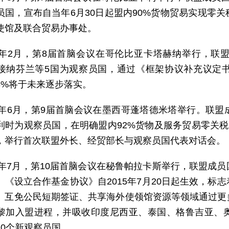
员国，宣布自当年6月30日起盟内90%货物贸易实现零
使馆及联合贸易办事处。
14年2月，第8届首脑会议在哥伦比亚卡塔赫纳举行，
接纳芬兰等5国为观察员国，通过《框架协议补充议定书
8%将于未来逐步落实。
14年6月，第9届首脑会议在墨西哥蓬塔德米塔举行。联
利时为观察员国，在明确盟内92%货物及服务贸易零关税基
，举行首次联盟外长、经贸部长与观察员国代表对话会。
15年7月，第10届首脑会议在秘鲁帕拉卡斯举行，联盟成
、《设立合作基金协议》自2015年7月20日起生效，标
、互免公民短期签证、共享海外使领馆资源等领域通过更
黎加入盟进程，并吸收印度尼西亚、泰国、格鲁吉亚、
10个新观察员国。