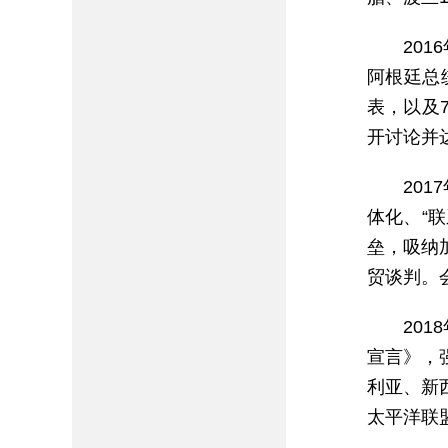
20
阿根廷总
表，以及
开讨论并
20
体化、“
垒，吸纳
贸谈判。
20
宣言》，
利亚、新
太平洋联