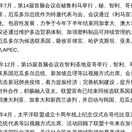
19年7月，第14届首脑会议在秘鲁利马举行，秘、智利、
席，厄瓜多尔总统作为特邀代表与会。会议通过《利马宣
化、包容性发展，力争于今年下半年结束同加拿大、澳大
议还通过维护多边贸易体制、加强塑料制品可持续管理的
厄瓜多尔为候选联系国，吸收菲律宾、哈萨克斯坦、亚美
APEC。
20年12月，第15届首脑会议在智利圣地亚哥举行，智利
联系国厄瓜多尔总统、新加坡总理等以视频方式出席。会
抗击新冠肺炎疫情，着力提振经济；完善机制建设，提升
对外合作，积极融入亚太。联盟宣布已结束同候选联系国新
同澳大利亚、加拿大和新西兰谈判，并启动与韩国、厄瓜
21年4月，太平洋联盟成立十周年线上纪念仪式在哥伦比
总统代表等以视频方式出席。活动回顾了联盟十年来在加