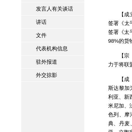
发言人有关谈话
【成
讲话
签署《太
签署《太
文件
98%的
代表机构信息
【宗
驻外报道
力于将联
外交掠影
【成
斯达黎加
利亚、新
米尼加、
色列、摩
典、丹麦