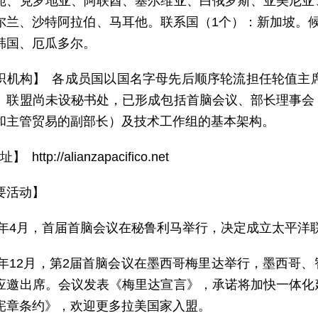
宛、克罗地亚、阿联酋、塞尔维亚、白俄罗斯、亚美尼亚
尔兰、沙特阿拉伯、马耳他。联系国（1个）：新加坡。
韩国、厄瓜多尔。
织机构】 各成员国以国名字母先后顺序轮流担任轮值主席
。联盟尚未设秘书处，已形成包括首脑会议、部长理事会
和主管贸易的副部长）及技术工作组的基本架构。
 http://alianzapacifico.net
要活动】
11年4月，首届首脑会议在秘鲁利马举行，决定成立太平洋
11年12月，第2届首脑会议在墨西哥梅里达举行，墨西哥
应邀出席。会议发表《梅里达宣言》，承诺将加快一体化
宪章条约》，欢迎更多拉美国家入盟。