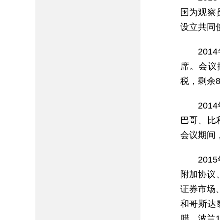
国为观察
设立共同
20
席。会议
税，剩余
20
巴哥、比
会议期间
20
附加协议
证券市场
和哥斯达
腊、波兰