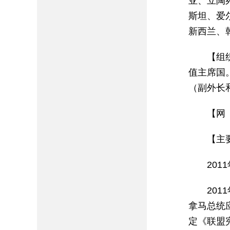
亚、立陶
斯坦、爱
新西兰、
【组
值主席国
（副外长
【网 址】
【主
20
20
拿马总统
定《联盟