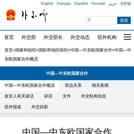
English
Français
Español
Русский
عربي
关怀版
首页
外交部
外交部长
外交动态
驻外机构
国家
首页
>
国家和组织
>
国际和地区组织
>
中国—中东欧国家合作
>中国—中
东欧国家合作概况
中国—中东欧国家合作
中国—中东欧国家合作概况
双边关系
相关新闻
发言人有关谈话
讲话
文件
外交机构信息
驻外报道
外交掠影
中国—中东欧国家合作