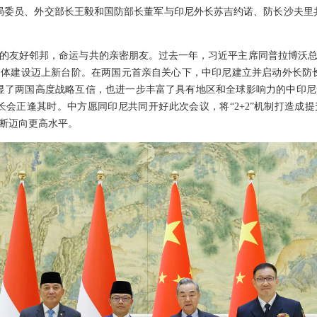
政治局委员、外交部长王毅和国防部长董军与印尼外长苏吉约诺、防长沙夫里共
的友好邻邦，命运与共的亲密朋友。过去一年，习近平主席同普拉博沃
体建设迈上新台阶。在两国元首亲自关心下，中印尼建立并启动外长防长“
分彰显了两国高度战略互信，也进一步丰富了具有地区和全球影响力的中印
次部长会正逢其时。中方愿同印尼共同开好此次会议，将“2+2”机制打造
断迈向更高水平。