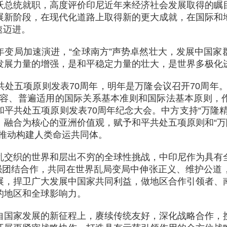
沃总统就职，高度评价印尼近年来经济社会发展取得的瞩
展新阶段，在现代化道路上取得新的更大成就，在国际和
速迈进。
年变局加速演进，“全球南方”声势卓然壮大，发展中国家
发展力量的增强，是和平稳定力量的壮大，是世界多极化
共处五项原则发表70周年，明年是万隆会议召开70周年
包容、普遍适用的国际关系基本准则和国际法基本原则，
平共处五项原则发表70周年纪念大会。中方支持“万隆
融合为核心的亚洲价值观，赋予和平共处五项原则和“万
，推动构建人类命运共同体。
乱交织的世界和层出不穷的全球性挑战，中印尼作为具有
加强团结合作，共同在世界乱局变局中伸张正义、维护公道
展，捍卫广大发展中国家共同利益，做地区合作引领者、
的地区和全球影响力。
自国家发展的新征程上，赓续传统友好，深化战略合作，