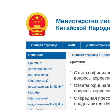
Министерство ин
Китайской Народ
главная страница
МИД
Дипломатическ
Брифинги
главная страница
>
Прес
Брифинги
Брифинги
Заявления пресс-
Ответы официаль
представителя
вопросы корреспо
Официальный
Ответы официаль
представитель МИД КНР
вопросы корреспо
Мао Нин
Очередная пресс
Официальный
представителя 
представитель МИД КНР