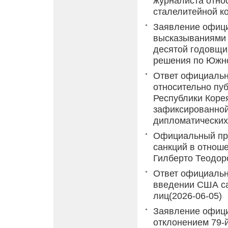
журналиста отно
сталелитейной к
Заявление офици
высказываниями 
десятой годовщи
решения по Южн
Ответ официальн
относительно пу
Республики Корея
зафиксированной
дипломатических
Официальный пр
санкций в отнош
Гилберто Теодоро
Ответ официальн
введении США са
лиц
(2026-06-05)
Заявление офици
отклонением 79-