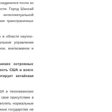
оединился почти ко
ости. Город Шанхай
 интеллектуальной
нии трансграничных
 в области научно-
альном управлении
ное, инклюзивное и
нских островных
ность США и всего
тирует китайская
А и тихоокеанских
 свое присутствие в
реплять нормальные
вные государства не