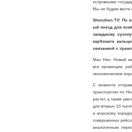
островными госуда
Мы не будем вести 
Shenzhen TV: По 
ый поезд для ком
западному сухоп
карбоната кальци
связанной с тран
Мао Нин: Новый за
все провинции, р
экономическим кор
С момента отправ
транспортом по Но
растет, а также уве
для вторых 10 тыся
и морскому коридо
совершенных рейсов
аналогичным пери