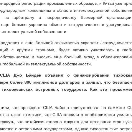
ународной регистрации промышленных образцов, и Китай уже прис
дународным конвенциям в области интеллектуальной собственн
и по арбитражу и посредничеству Всемирной организации
о еще больше укрепило обмен и сотрудничество в урегулирова
 интеллектуальной собственности.
родолжит с еще большей открытостью укреплять сотрудничество
ваций с другими странами, будет активно участвовать в глоб
собственностью и вносить еще больший вклад в сбалансирован
е глобальной интеллектуальной собственности.
 США Джо Байден объявил о финансировании тихоокеа
мере более 800 миллионов долларов и заявил, что безопас
 тихоокеанских островных государств. Как это прокоммен
тили, что президент США Байден присутствовал на саммите СШ
тв, а также отметили, что США заявили о необходимости усилить
черкнуть, что китайская сторона открыта для желающих стран ук
ичество с островными государствами, однако тихоокеанские остро