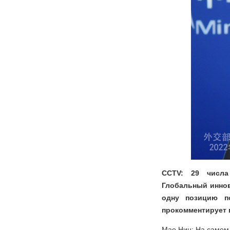
CCTV: 29 числа
Глобальный иннов
одну позицию п
прокомментирует 
Мао Нин: На самом 