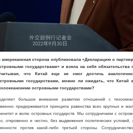
с американская сторона опубликовала «Декларацию о партне
стровными государствами» и взяла на себя обязательства
 Учитывая, что Китай еще не смог достичь аналогично
островными государствами, можно ли ожидать, что Китай 
тихоокеанскими островными государствами?
деляет большое внимание развитию отношений с тихоокеа
изменно придерживается принципа равенства всех крупных и мал
ренитет и волю островных государств. Мы сотрудничаем с остров
о, откровенно и честно, без выдвижения политических условий,
енности против какой-либо третьей стороны. Сотрудничест