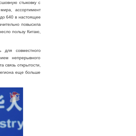
сшовную стыковку с
 мира, ассортимент
 до 640 в настоящее
ачительно повысила
несло пользу Китаю,
ь для совместного
нием непрерывного
а связь открытости,
 региона еще больше