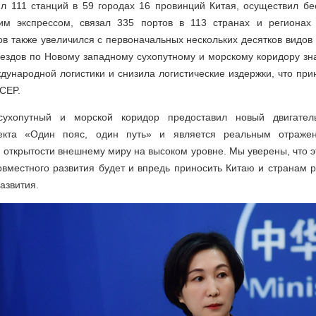
ил 111 станций в 59 городах 16 провинций Китая, осуществил бе
ким экспрессом, связал 335 портов в 113 странах и регионах
в также увеличился с первоначальных нескольких десятков видов
оездов по Новому западному сухопутному и морскому коридору зн
ународной логистики и снизила логистические издержки, что при
CEP.
ухопутный и морской коридор предоставил новый двигател
оекта «Один пояс, один путь» и является реальным отраже
открытости внешнему миру на высоком уровне. Мы уверены, что эт
овместного развития будет и впредь приносить Китаю и странам
азвития.