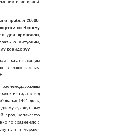
еменем и историей.
ине прибыл 20000-
спортом по Новому
ов для проводов,
азать о ситуации,
ому коридору?
ором, охватывающим
ю, а также важным
Н.
и железнодорожным
здок из года в год
ребовался 1461 день,
падному сухопутному
йнеров, количество
енно по сравнению с
опутный и морской