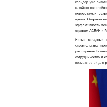
коридор уже охват
китайско-европейс
перевозимых товаро
время. Отправка п
эффективность межд
странам АСЕАН и R
Новый западный с
строительства пр
расширения Китаем 
сотрудничества и с
возможностей для р