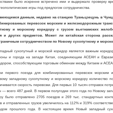
рствами было искренне встречено ими и выдержало проверку вр
геополитические игры под предлогом сотрудничества.
имеющимся данным, недавно на станцию Туаньцзецунь в Чунц
бинированных перевозок морским и железнодорожным тран
утному и морскому коридору с грузом вьетнамских желоб
я и других предметов. Может ли китайская сторона расск
сграничным сотрудничеством по Новому сухопутному и морск
падный сухопутный и морской коридор является важным корид
айоны и города на западе Китая, соединяющим АСЕАН и Еврази
идором, способствующим торговым обменам между Китаем и АСЕА
ки первого поезда для комбинированных перевозок морским 
вому западному сухопутному и морскому коридору количество пое
личивается скорость перевозки. Для первых 10 тысяч отправок пот
ч — всего 487 дней. В первом полугодии этого года по Новому за
ру было отправлено 2705 поездов и 269 тыс. стандартных конте
 и отправленных грузов увеличилось на 112% и 319% соответств
одом прошлого года. В настоящее время Новый западный сух