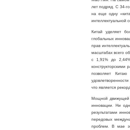
лет подряд. С 34-го
на еще одну «кита
интеллектуальной с
Китай уделяет бо
глобальных инновац
прав интеллектуаль
масштабах всего об
с 1,91% до 2,44%
конструкторскими р
позволяет Китаю
удовлетворенности 
что является рекор
Мощной движущей с
инновации. Ни од
результатами инно
передовых междун
проблем. В мае э