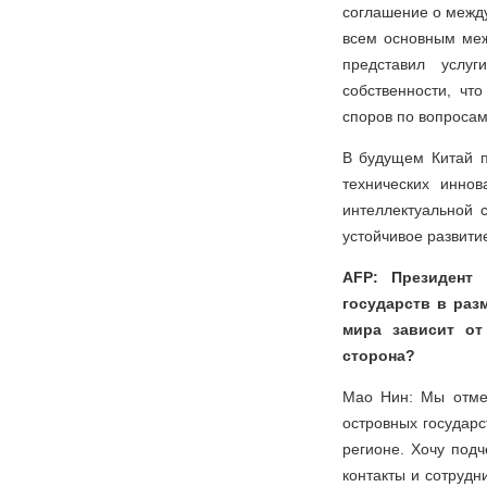
соглашение о межд
всем основным меж
представил услуг
собственности, чт
споров по вопросам
В будущем Китай п
технических инно
интеллектуальной 
устойчивое развити
AFP: Президент
государств в раз
мира зависит от
сторона?
Мао Нин: Мы отме
островных государс
регионе. Хочу под
контакты и сотрудн