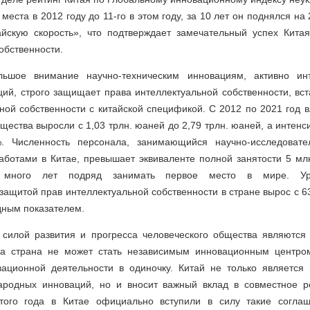
 места в 2012 году до 11-го в этом году, за 10 лет он поднялся н
йскую скорость», что подтверждает замечательный успех Кита
обственности.
льшое внимание научно-техническим инновациям, активно инт
ий, строго защищает права интеллектуальной собственности, вст
ной собственности с китайской спецификой. С 2012 по 2021 год
щества выросли с 1,03 трлн. юаней до 2,79 трлн. юаней, а интенс
. Численность персонала, занимающийся научно-исследовате
аботами в Китае, превышает эквиваленте полной занятости 5 млн.
 много лет подряд занимать первое место в мире. Ур
защитой прав интеллектуальной собственности в стране вырос с 63
дным показателем.
илой развития и прогресса человеческого общества являются 
на страна не может стать независимым инновационным центром
вационной деятельности в одиночку. Китай не только является
ародных инноваций, но и вносит важный вклад в совместное р
того года в Китае официально вступили в силу такие соглаше