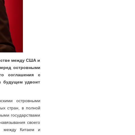
рстве между США и
 перед островными
го соглашения с
в будущем удвоит
нскими островными
ых стран, в полной
ными государствами
 навязывания своего
во между Китаем и