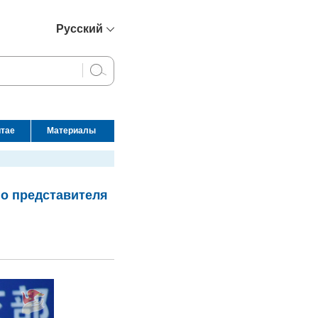
Русский
简体中文
English
Français
Español
итае
Материалы
عربي
го представителя