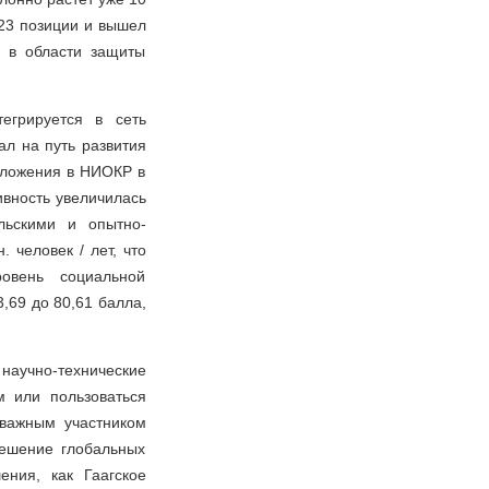
а 23 позиции и вышел
я в области защиты
егрируется в сеть
ал на путь развития
 вложения в НИОКР в
ивность увеличилась
льскими и опытно-
 человек / лет, что
овень социальной
,69 до 80,61 балла,
научно-технические
 или пользоваться
 важным участником
ешение глобальных
ния, как Гаагское