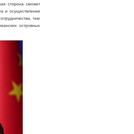
кая сторона сможет
та и осуществлении
сотрудничества, тем
еанских островных