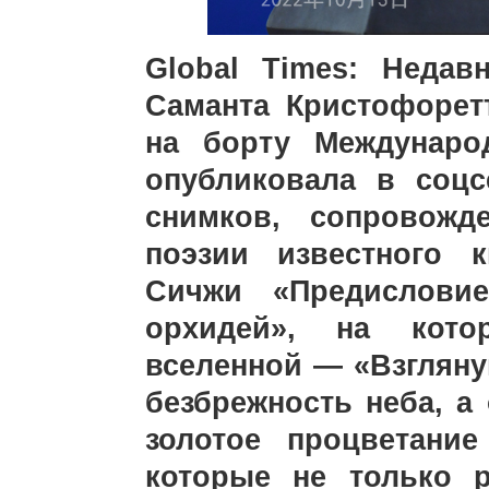
Global Times: Недав
Саманта Кристофоретт
на борту Междунаро
опубликовала в соцс
снимков, сопровожд
поэзии известного 
Сичжи «Предислови
орхидей», на кото
вселенной — «Взгляну
безбрежность неба, а
золотое процветани
которые не только 