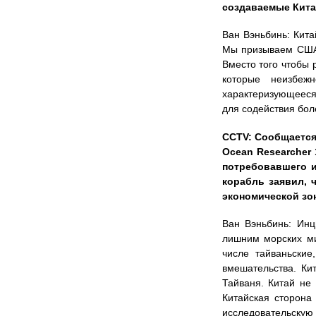
создаваемые Китае
Ван Вэньбинь: Кита
Мы призываем США 
Вместо того чтобы 
которые неизбеж
характеризующееся
для содействия бо
CCTV: Сообщается
Ocean Researcher
потребовавшего и
корабль заявил, 
экономической зон
Ван Вэньбинь: Инц
лишним морских ми
числе тайваньски
вмешательства. Кит
Тайваня. Китай не
Китайская сторона
исследовательскую д