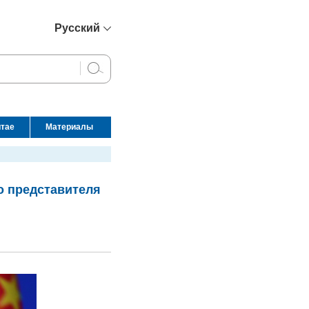
Русский
简体中文
English
Français
Español
итае
Материалы
عربي
о представителя