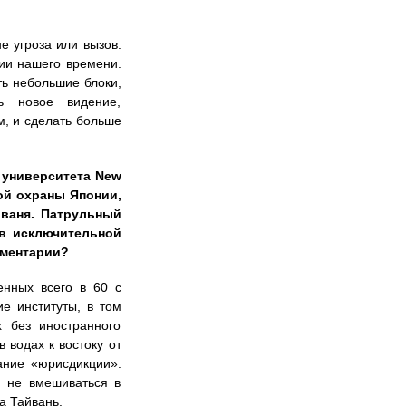
е угроза или вызов.
ии нашего времени.
ть небольшие блоки,
ь новое видение,
, и сделать больше
 университета New
ой охраны Японии,
йваня. Патрульный
 в исключительной
мментарии?
енных всего в 60 с
е институты, в том
 без иностранного
 водах к востоку от
ание «юрисдикции».
ю не вмешиваться в
а Тайвань.