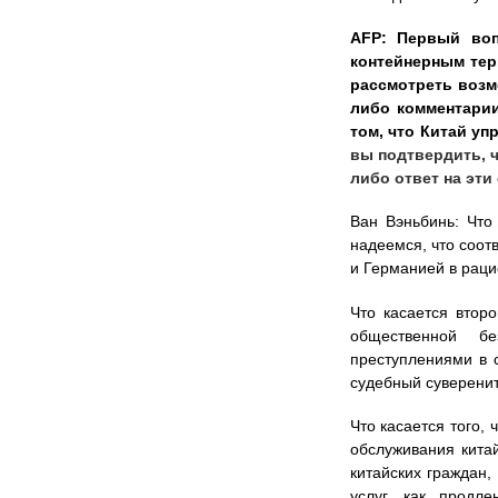
AFP: Первый воп
контейнерным тер
рассмотреть возм
либо комментарии
том, что Китай у
вы подтвердить, ч
либо ответ на эт
Ван Вэньбинь: Что
надеемся, что соот
и Германией в раци
Что касается второ
общественной б
преступлениями в 
судебный суверенит
Что касается того,
обслуживания кита
китайских граждан,
услуг, как продл