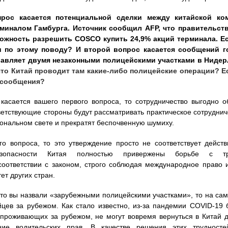
рос касается потенциальной сделки между китайской к
миналом Гамбурга. Источник сообщил AFP, что правительст
ожность разрешить COSCO купить 24,9% акций терминала. Ест
 по этому поводу? И второй вопрос касается сообщений 
правляет двумя незаконными полицейскими участками в Нидер
то Китай проводит там какие-либо полицейские операции? Ес
и сообщения?
 касается вашего первого вопроса, то сотрудничество выгодно 
ветствующие стороны будут рассматривать практическое сотрудни
ональном свете и прекратят беспочвенную шумиху.
го вопроса, то это утверждение просто не соответствует дейст
езопасности Китая полностью привержены борьбе с тра
соответствии с законом, строго соблюдая международное право 
ет других стран.
 что вы назвали «зарубежными полицейскими участками», то на са
йцев за рубежом. Как стало известно, из-за пандемии COVID-19 
 проживающих за рубежом, не могут вовремя вернуться в Китай 
ение водительских прав. В качестве решения этих трудносте