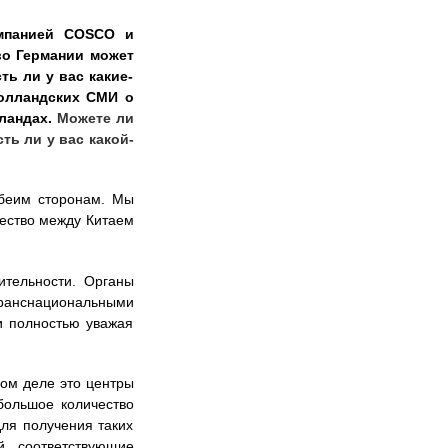
омпанией COSCO и
во Германии может
ь ли у вас какие-
голландских СМИ о
ландах.
Можете ли
ть ли у вас какой-
обеим сторонам. Мы
чество между Китаем
вительности. Органы
нснациональными
и полностью уважая
мом деле это центры
большое количество
для получения таких
й соответствующие