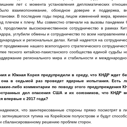
ишним лет с момента установления дипломатических отнош
было взаимопонимание, обоюдное доверие и поддержка, в
тановки. В последние годы перед лицом изменений мира, времени
ед плечом к плечу. Мы совместно отвечали на вызовы пандемии 
й, продолжили высококачественное сотрудничество в рамках Кита
идора, углубили обмены и сотрудничество по всем направлениям 
ународных и региональных делах. Китай надеется на сотрудничес
ит продвижение нашего всепогодного стратегического сотрудничест
ее тесного китайско-пакистанского сообщества единой судьбы н
оддержание регионального мира и стабильности и международно
ния и Южная Корея предупредили в среду, что КНДР ждет б
и она в седьмой раз проведет ядерные испытания. Есть л
какие-либо комментарии по поводу этого предупреждения К
остранных дел опасения США и их союзников, что КНДР м
я впервые с 2017 года?
надеемся, что заинтересованные стороны прямо посмотрят в л
 затянувшегося тупика на Корейском полуострове и будут способ
 и сбалансированному решению проблем сторон.