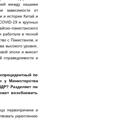
ений между нашими
не зависимости от
 и истории Китай и
COVID-19 и крупных
йско-пакистанского
и работали в тесной
тво с Пакистаном, и
ва высокого уровня,
овой эпохи и внесет
й справедливости и
еспрецедентный по
и у Министерства
НДР? Разделяет ли
ожет возобновить
ицо первопричине и
ствовать укреплению