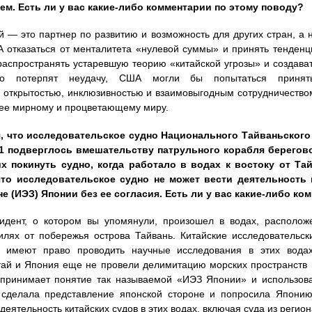
м. Есть ли у вас какие-либо комментарии по этому поводу?
й — это партнер по развитию и возможность для других стран, а н
отказаться от менталитета «нулевой суммы» и принять тенденц
распространять устаревшую теорию «китайской угрозы» и создава
но потерпят неудачу, США могли бы попытаться принят
 открытостью, инклюзивностью и взаимовыгодным сотрудничеством
лее мирному и процветающему миру.
, что исследовательское судно Национального Тайваньского
 1 подверглось вмешательству патрульного корабля берегов
х покинуть судно, когда работало в водах к востоку от Та
что исследовательское судно не может вести деятельность
е (ИЭЗ) Японии без ее согласия. Есть ли у вас какие-либо ко
идент, о котором вы упомянули, произошел в водах, располож
лях от побережья острова Тайвань. Китайские исследовательски
е, имеют право проводить научные исследования в этих водах
ай и Япония еще не провели делимитацию морских пространств в
 принимает понятие так называемой «ИЭЗ Японии» и использов
 сделала представление японской стороне и попросила Япони
еятельность китайских судов в этих водах, включая суда из регион