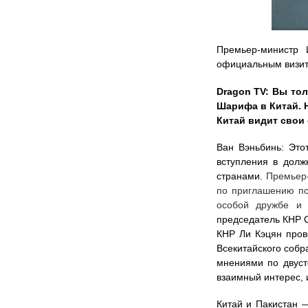
Премьер-министр
официальным визит
Dragon TV: Вы то
Шарифа в Китай. 
Китай видит свои
Ван Вэньбинь: Это
вступления в дол
странами.
Премьер-
по приглашению по
особой дружбе и 
председатель КНР 
КНР Ли Кэцян пров
Всекитайского соб
мнениями по двус
взаимный интерес, 
Китай и Пакистан —