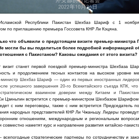
 Исламской Республики Пакистан Шехбаз Шариф с 1 ноября
ом по приглашению премьера Госсовета КНР Ли Кэцяна.
лько что объявили о предстоящем визите премьер-министра 
Не могли бы вы поделиться более подробной информацией об
 отношения с Пакистаном? Каковы ожидания от этого визита?
т визит станет первой поездкой премьер-министра Шехбаза Ша
жность и продолжением тесных контактов на высоком уровне м
министр Шехбаз Шариф — один из первых иностранных лидеров
сле успешного завершения 20-го Всекитайского съезда КПК, что 
стратегическом взаимном доверии между Китаем и Пакиста
Си Цзиньпин встретится с премьер-министром Шехбазом Шарифом,
едет с ним переговоры, также с ним встретится Председатель по
рания народных представителей КНР Ли Чжаньшу. Лидеры проведут
торонним отношениям, международным и региональным вопроса
и совместно наметят курс и направление развития китайско-пакист
 всепогодные стратегические партнеры по сотрудничеству и зак