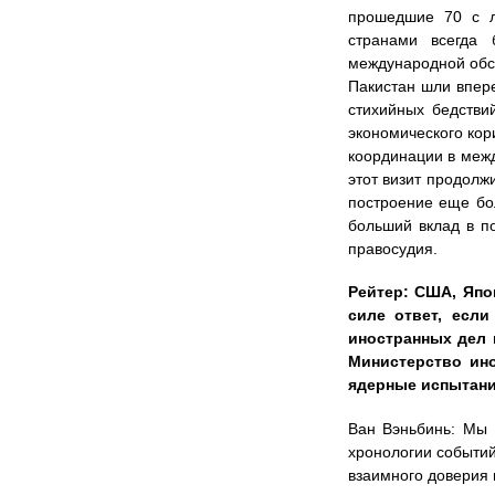
прошедшие 70 с л
странами всегда 
международной обс
Пакистан шли впер
стихийных бедстви
экономического кор
координации в межд
этот визит продолж
построение еще бол
больший вклад в п
правосудия.
Рейтер: США, Япо
силе ответ, есл
иностранных дел 
Министерство ин
ядерные испытани
Ван Вэньбинь: Мы 
хронологии событий
взаимного доверия