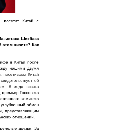
 посетит Китай с
Пакистана Шехбаза
 этом визите? Как
рифа в Китай после
ежду нашими двумя
, посетивших Китай
свидетельствует об
ном.
В ходе визита
 премьер Госсовета
стоянного комитета
 углубленный обмен
м, представляющим
анских отношений.
оренелые друзья. За