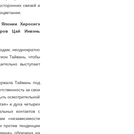
усторонних связей и
роцветание.
 Японии Хиросигэ
оров Цай Инвэнь
годам, неоднократно
гион Тайвань, чтобы
шительно выступает
ержала Тайвань под
тственность за свои
быть осмотрительной
тая» и духа четырех
льных контактов с
ам «независимости
и против тенденции
йваня» обречена на