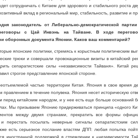
удет сотрудничать с Китаем для здорового и стабильного роста дв
позитивный вклад в региональный мир, стабильность, развитие и п
одня законодатель от Либерально-демократической партии
реговоры с Цай Инвэнь на Тайване. В ходе перегов
ри оборонных документа Японии. Каков ваш комментарий?
торые японские политики, стремясь к корыстным политическим вы
еские трюки и совершали провокационные визиты в китайский ре
рить сепаратистские силы «независимости Тайваня». Китай ре
равил строгое представление японской стороне.
неотъемлемой частью территории Китая. Япония в свое время д
 правлением в течение полувека. Япония несет историческую отве
и перед китайским народом, и у нее есть еще больше оснований 
елах. Мы призываем Японию придерживаться принципа «одного Ки
ументов между двумя странами, прекратить все формы официа
 и перестать посылать неверные сигналы сепаратистским сил
акже есть серьезное послание властям ДПП: любая попытка пойт
ься иностранной поддержкой в стремлении к «независимости Та