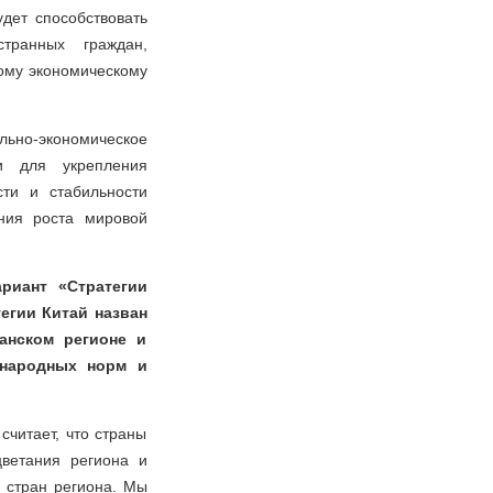
дет способствовать
транных граждан,
ному экономическому
ьно-экономическое
и для укрепления
ти и стабильности
ения роста мировой
риант «Стратегии
егии Китай назван
анском регионе и
ународных норм и
читает, что страны
цветания региона и
 стран региона. Мы