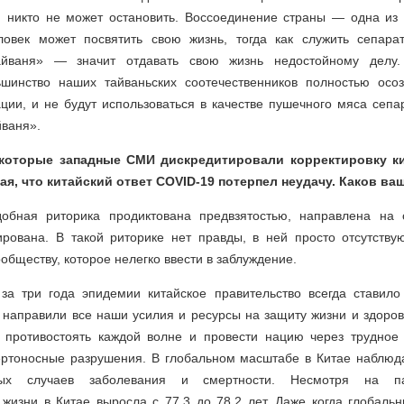
ю никто не может остановить. Воссоединение страны — одна из
ловек может посвятить свою жизнь, тогда как служить сепара
айваня» — значит отдавать свою жизнь недостойному делу
инство наших тайваньских соотечественников полностью осоз
ции, и не будут использоваться в качестве пушечного мяса сепа
ваня».
которые западные СМИ дискредитировали корректировку к
ая, что китайский ответ COVID-19 потерпел неудачу. Каков в
добная риторика продиктована предвзятостью, направлена на 
ирована. В такой риторике нет правды, в ней просто отсутству
бществу, которое нелегко ввести в заблуждение.
 за три года эпидемии китайское правительство всегда ставил
направили все наши усилия и ресурсы на защиту жизни и здоров
 противостоять каждой волне и провести нацию через трудное 
ртоносные разрушения. В глобальном масштабе в Китае наблюд
лых случаев заболевания и смертности. Несмотря на п
жизни в Китае выросла с 77,3 до 78,2 лет. Даже когда глобаль