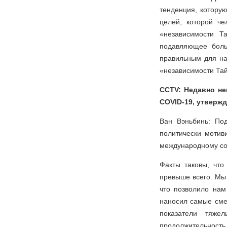
тенденция, котору
целей, которой че
«независимости Т
подавляющее больш
правильным для на
«независимости Тай
CCTV: Недавно не
COVID-19, утвержд
Ван Вэньбинь: По
политически мотив
международному соо
Факты таковы, что
превыше всего. Мы 
что позволило нам
наносил самые сме
показатели тяже
продолжительность 