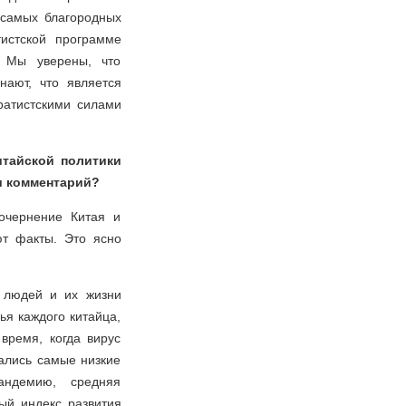
 самых благородных
тистской программе
. Мы уверены, что
нают, что является
ратистскими силами
итайской политики
аш комментарий?
очернение Китая и
ют факты. Это ясно
о людей и их жизни
ья каждого китайца,
время, когда вирус
ались самые низкие
андемию, средняя
ный индекс развития