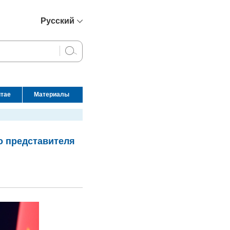
Русский
简体中文
English
Français
Español
итае
Материалы
عربي
о представителя