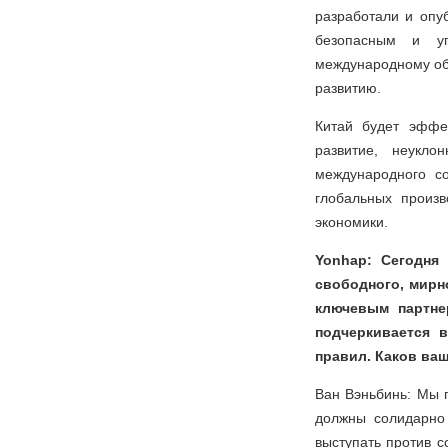
разработали и опу
безопасным и уп
международному обм
развитию.
Китай будет эффе
развитие, неукл
международного с
глобальных произв
экономики.
Yonhap: Сегодня
свободного, мирн
ключевым партне
подчеркивается 
правил. Каков ва
Ван Вэньбинь: Мы 
должны солидарно 
выступать против 