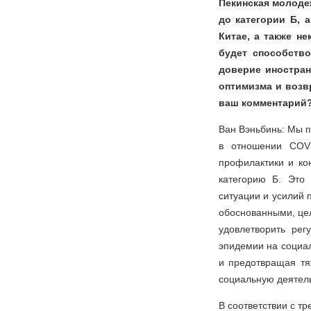
Пекинская молоде
до категории Б, 
Китае, а также н
будет способств
доверие иностран
оптимизма и возв
ваш комментарий
Ван Вэньбинь: Мы п
в отношении COVI
профилактики и ко
категорию Б. Это 
ситуации и усилий 
обоснованными, це
удовлетворить ре
эпидемии на социа
и предотвращая тя
социальную деятель
В соответствии с т