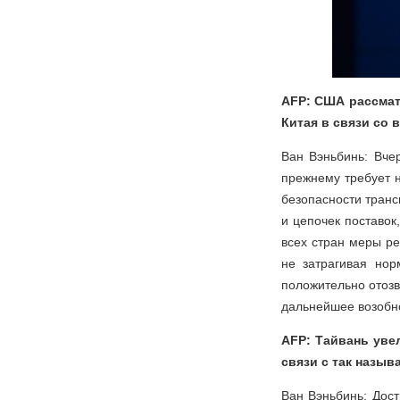
AFP: США рассмат
Китая в связи со
Ван Вэньбинь: Вче
прежнему требует 
безопасности транс
и цепочек поставок
всех стран меры р
не затрагивая но
положительно отозв
дальнейшее возобн
AFP: Тайвань уве
связи с так назы
Ван Вэньбинь: Дос