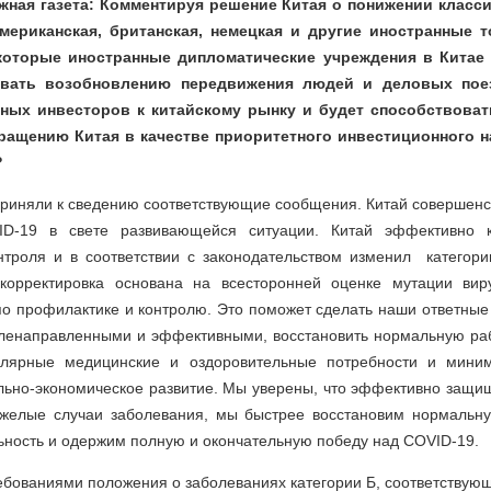
жная газета: Комментируя решение Китая о понижении класс
американская, британская, немецкая и другие иностранные 
екоторые иностранные дипломатические учреждения в Китае 
овать возобновлению передвижения людей и деловых поез
ных инвесторов к китайскому рынку и будет способствова
ращению Китая в качестве приоритетного инвестиционного н
?
риняли к сведению соответствующие сообщения. Китай совершенс
D-19 в свете развивающейся ситуации. Китай эффективно 
нтроля и в соответствии с законодательством изменил категор
корректировка основана на всесторонней оценке мутации вир
по профилактике и контролю. Это поможет сделать наши ответны
ленаправленными и эффективными, восстановить нормальную раб
гулярные медицинские и оздоровительные потребности и миним
льно-экономическое развитие. Мы уверены, что эффективно защи
желые случаи заболевания, мы быстрее восстановим нормальн
ность и одержим полную и окончательную победу над COVID-19.
ребованиями положения о заболеваниях категории Б, соответствую