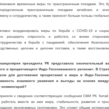
бликовали временные меры по трансграничным поездкам. Это бу
орядоченным трансграничным поездкам китайских и инос
ену и сотрудничеству, а также принесет больше пользы глобаль
ктивно координировать меры по борьбе с COVID-19 и социал
онно расширять открытость и работать со всеми сторонам
отрудничества в борьбе с пандемией, обеспечения безопаснос
одственных цепочек и цепочек поставок, а также восстановл
 канцелярия президента РК представила окончательный ва
ого и процветающего Индо-Тихоокеанского региона». В Страт
ром для достижения процветания и мира в Индо-Тихооке
важность взаимного уважения и выгоды на основе межд
ш комментарий?
приняли к сведению соответствующие сообщения СМИ РК. Китай с
работать вместе во имя мира, стабильности, развития и про
создания эксклюзивных группировок. Это служит общим интересам