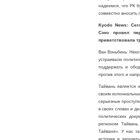
надеемся, что РК б
совместно вносить 
Kyodo News: Сег
Сэко провел пе
приветствовала т
Ван Вэньбинь: Неко
устраивали политич
поддержать и обод
против этого и нап
Тайвань является 
своим колониальным
серьезные проступк
в своих словах и д
политических док
регионом Тайвань
Тайваня». У нас т
истории и заручит