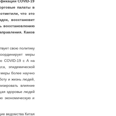
ификации COVID-19
торговые палаты в
отметили, что это
док, восстановит
ть восстановлению
аправления. Каков
твует свою политику
координирует меры
ию COVID-19 с А на
уса, эпидемической
е меры более научно
оту и жизнь людей,
изировать влияние
щая здоровье людей
ую экономическую и
щие ведомства Китая