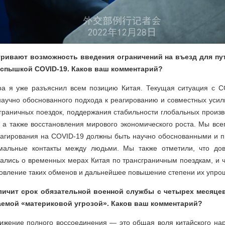
ривают возможность введения ограничений на въезд для пу
 вспышкой COVID-19. Каков ваш комментарий?
ра я уже разъяснил всем позицию Китая. Текущая ситуация с C
научно обоснованного подхода к реагированию и совместных усил
граничных поездок, поддержания стабильности глобальных произ
, а также восстановления мирового экономического роста. Мы всег
еагирования на COVID-19 должны быть научно обоснованными и 
рмальные контакты между людьми. Мы также отметили, что дов
ались о временных мерах Китая по трансграничным поездкам, и 
овление таких обменов и дальнейшее повышение степени их упро
личит срок обязательной военной службы с четырех месяцев
ваемой «материковой угрозой». Каков ваш комментарий?
тижение полного воссоединения — это общая воля китайского нар