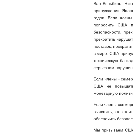
Ван Вэньбинь: Ник
принуждении. Япони
годов. Если члены
попросить США п
безопасности, прек
прекратить нарушат
поставок, прекрати
в мире. США принуж
техническую блокад
серьезном нарушен
Если члены «семер
США не повышать 
монетарную политик
Если члены «семерк
выяснить, кто стои
обеспечить безопас
Мы призываем США,