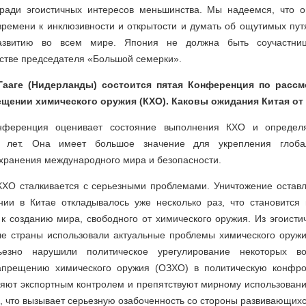
ради эгоистичных интересов меньшинства. Мы надеемся, что о
ремени к инклюзивности и открытости и думать об ощутимых пут
азвитию во всем мире. Япония не должна быть соучастниц
стве председателя «Большой семерки».
Гааге (Нидерланды) состоится пятая Конференция по расс
ещении химического оружия (КХО). Каковы ожидания Китая о
нференция оценивает состояние выполнения КХО и определ
 лет. Она имеет большое значение для укрепления глоба
хранения международного мира и безопасности.
КХО сталкивается с серьезными проблемами. Уничтожение оставл
ии в Китае откладывалось уже несколько раз, что становится
к созданию мира, свободного от химического оружия. Из эгоисти
ые страны использовали актуальные проблемы химического оружи
ьезно нарушили политическое урегулирование некоторых в
апрещению химического оружия (ОЗХО) в политическую конфро
яют экспортным контролем и препятствуют мирному использовани
, что вызывает серьезную озабоченность со стороны развивающихс