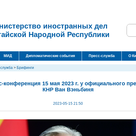
нистерство иностранных дел
тайской Народной Республики
МИД
Дипломатические события
Пресс-служба
О К
-служба
>
Брифинги
-конференция 15 мая 2023 г. у официального п
КНР Ван Вэньбиня
2023-05-15 21:50