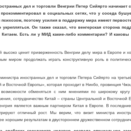
остранных дел и торговли Венгрии Петер Сийярто начинает с
н прокомментировал в социальных сетях, что у соседа бушуе
 психозом, поэтому усилия в поддержку мира имеют первосте
 укрепляться. Он также сказал, что венгерская сторона по
 Китаем. Есть ли у МИД какие-либо комментарии? И каковы
й высоко ценит приверженность Венгрии делу мира в Европе и х
ным миром продолжать играть конструктивную роль в политичес
 министра иностранных дел и торговли Петера Сийярто на третье
 и Восточной Европы», которая проходит в Нинбо, провинция Чжэцз
возможности обменяться с ним мнениями по широкому кругу 
шения, сотрудничество Китай – страны Центральной и Восточной 
Венгрия является важным партнером Китая в Европе. В последние
трируют отличный рост. Мы верим, что визит министра иностр
ее хорошим результатам в двустороннем дружественном сотруднич
га арабских государств недавно созвала специальное зас