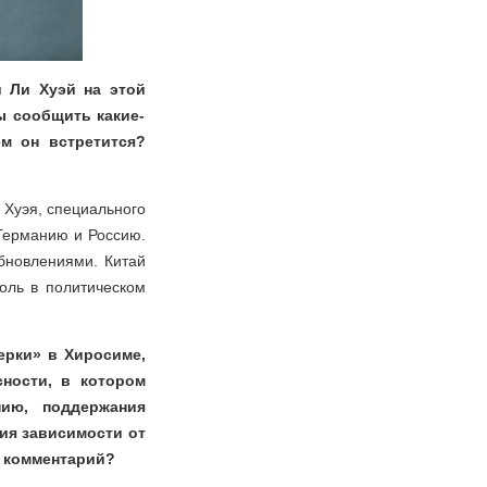
и Ли Хуэй на этой
ы сообщить какие-
ем он встретится?
 Хуэя, специального
 Германию и Россию.
бновлениями. Китай
оль в политическом
ерки» в Хиросиме,
сности, в котором
нию, поддержания
ия зависимости от
ш комментарий?