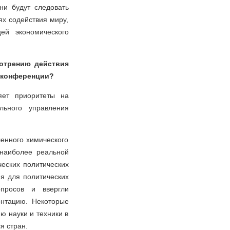
ни будут следовать
ях содействия миру,
ей экономического
мотрению действия
т конференции?
яет приоритеты на
льного управления
енного химического
 наиболее реальной
ческих политических
я для политических
опросов и ввергли
нтацию. Некоторые
ю науки и техники в
я стран.