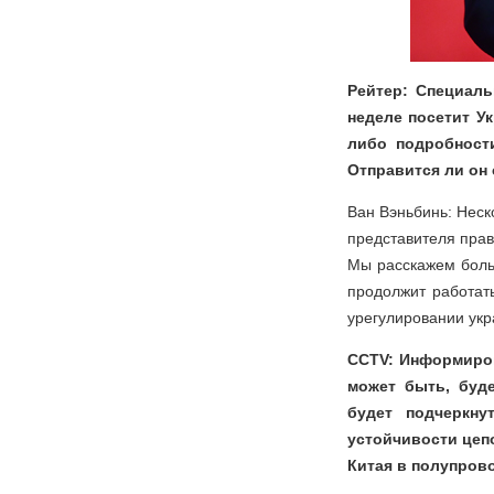
Рейтер: Специаль
неделе посетит У
либо подробности
Отправится ли он 
Ван Вэньбинь: Неск
представителя прав
Мы расскажем боль
продолжит работат
урегулировании укр
CCTV: Информиров
может быть, буде
будет подчеркну
устойчивости цеп
Китая в полупрово