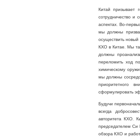
Китай призывает г
сотрудничество и 
аспектах. Во-первы
мы должны призва
осуществить новый 
КХО в Китае. Мы та
должны проанализи
переломить ход по
химическому оружи
мы должны сосредо
приоритетного в
сформулировать эф
Будучи первоначал
всегда добросове
авторитета КХО. К
председателем Си Ц
обзора КХО и рабо