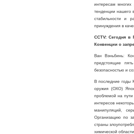
интересам многих 
тенденции нашего в
стабильности и р
принуждения в каче
CCTV: Сегодня в 
Конвенции о запр
Ван Вэньбинь: Ко
предстоящие пять
безопасностью и со
В последние годы 
оружия (ОХО) Япон
проблемой на пути 
интересов некотор
манипуляций, сер
Организацию по з
страны злоупотребл
химической области