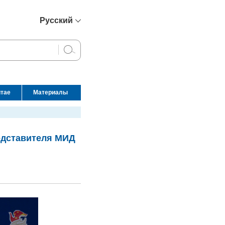
Русский
简体中文
English
Français
Español
итае
Материалы
عربي
редставителя МИД