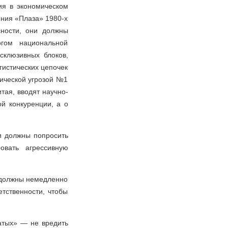
ия в экономическом
ения «Плаза» 1980-х
сности, они должны
гом национальной
ксклюзивных блоков,
гистических цепочек
мической угрозой №1
тая, вводят научно-
ой конкуренции, а о
и должны попросить
овать агрессивную
и должны немедленно
етственности, чтобы
атых» — не вредить