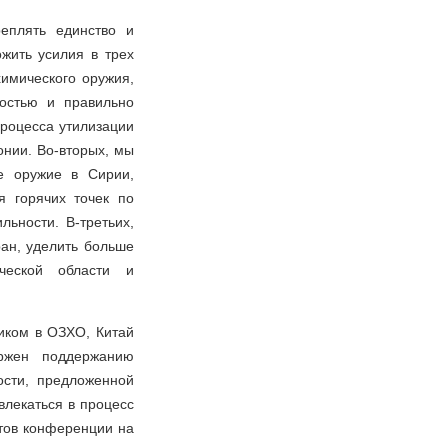
реплять единство и
жить усилия в трех
химического оружия,
остью и правильно
процесса утилизации
онии. Во-вторых, мы
ое оружие в Сирии,
я горячих точек по
ьности. В-третьих,
ан, уделить больше
ческой области и
иком в ОЗХО, Китай
ержен поддержанию
ости, предложенной
влекаться в процесс
тов конференции на