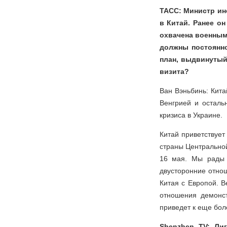
ТАСС: Министр ин
в Китай. Ранее о
охвачена военным
должны постоянно
план, выдвинутый
визита?
Ван Вэньбинь: Кита
Венгрией и осталь
кризиса в Украине.
Китай приветствует
страны Центральной
16 мая. Мы рады 
двусторонние отно
Китая с Европой. 
отношения демонс
приведет к еще бол
Shenzhen TV: Ли