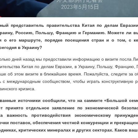
ный представитель правительства Китая по делам Еврази
краину, Россию, Польшу, Францию и Германию. Можете ли в
 о его маршруте, порядке посещения стран и о том, с к
сегодня в Украину?
олько дней назад мы предоставили информацию о визите посла Ли
ительства Китая по делам Евразии, в Украину, Польшу, Францию,
ше об этом визите в ближайшее время. Пожалуйста, следите за о
ь с международным сообществом, чтобы играть конструктивную р
аинского кризиса.
анные источники сообщили, что на саммите «Большой сем
т принято отдельное заявление по экономической безопа
та важность противодействия экономическому принужде
очки поставок, обеспечения честной конкуренции и прекращен
дниках, критических минералах и других секторах. Каков ва