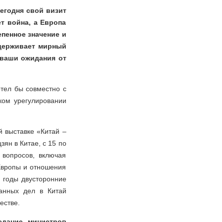
егодня свой визит
т война, а Европа
пенное значение и
ддерживает мирный
 ваши ожидания от
отел бы совместно с
ком урегулировании
й выставке «Китай –
ян в Китае, с 15 по
вопросов, включая
Европы и отношения
 годы двусторонние
анных дел в Китай
естве.
едание министров