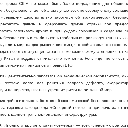
то, кроме США, не может быть более подходящим для обвинен
я, безусловно, знает об этом лучше всех по своему опыту соглаш
 «семерки» действительно заботятся об экономической безопа
рекратить давить и сдерживать другие страны под предло
ратить запугивать других и принуждать союзников к созданию э
ь безопасность и стабильность глобальных производственных и ло
ть делить мир на два рынка и системы, что сейчас является эконо
дают соответствующие страны к экономическому отделению от Ки
у Китая и подавляют китайские компании. Речь идет не о честн
ии рыночных принципов и правил ВТО.
ки» действительно заботятся об экономической безопасности, он
потолка долга для решения вопроса дефолта, скорректир
у и не перекладывать внутренние риски на остальной мир.
и» действительно заботятся об экономической безопасности, он
т за взрывом газопровода «Северный поток», и привлечь их к отв
ность важной транснациональной инфраструктуры.
 Японию и другие страны «семерки» — всех членов «клуба бог