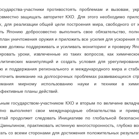
осударства-участники противостоять проблемам и вызовам, ук
совместно защищать авторитет КХО. Для этого необходимо прило
х, для реализации общей цели построения мира, свободного от 
ть Японию добросовестно выполнить свое обязательство, полн
план уничтожения оружия и приложить все усилия для ускорения 
кже должны поддерживать и усиливать мониторинг и проверку Яп
ровать уроки, извлеченные из таких вопросов, как химическ
литических манипуляций и создать условия для урегулировани
ю и поддержания регионального и международного мира и стабил
точить внимание на долгосрочных проблемах развивающихся стр
нимания мирному использованию науки и техники в хими
фективные планы действий.
ьным государством-участником КХО и вторым по величине вкладч
стно выполняет свои международные обязательства и прив
итай продолжит следовать Инициативе по глобальной безопасн
зиньпином, практиковать истинную многосторонность, глубоко во
тать со всеми сторонами для достижения положительных результа