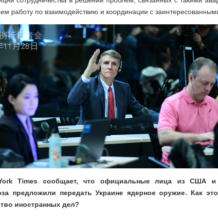
иции сотрудничества в решении проблем, связанных с такими ава
ем работу по взаимодействию и координации с заинтересованным
York Times сообщает, что официальные лица из США и 
за предложили передать Украине ядерное оружие. Как эт
тво иностранных дел?