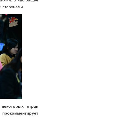
риями. В настоящее
и сторонами.
некоторых стран
о прокомментирует