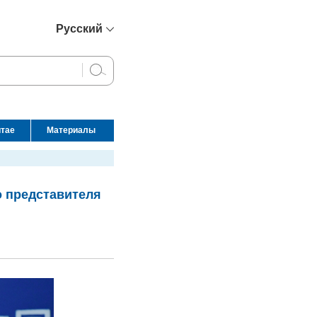
Русский
简体中文
English
Français
Español
итае
Материалы
عربي
о представителя