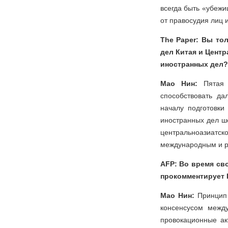
всегда быть «убеж
от правосудия лиц и
The Paper: Вы то
дел Китая и Центр
иностранных дел?
Мао Нин:
Пятая
способствовать да
началу подготовки
иностранных дел ш
центральноазиатско
международным и р
AFP: Во время сво
прокомментирует 
Мао Нин:
Принцип
консенсусом межд
провокационные ак