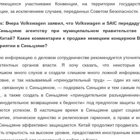
вляющихся участниками Конвенции, на территории государс
ции, за исключением случаев, переданных Советом Безопасности.
s: Вчера Volkswagen заявил, что Volkswagen и SAIC передад
иньцзяне агентству при муниципальном правительстве
Китай? Какие комментарии к продаже немецким концерном 
риятии в Синьцзяне?
ю информацию о деловом сотрудничестве рекомендуется уточнять
тентных органов власти. Я хочу сказать, что некоторые 
ишком много слухов и создали слишком много ложной информа
вне, и так называемый «принудительный труд» — один из них
 связанную с Синьцзяном, — подорвать Синьцзян и тем самым п
, а также создать в Синьцзяне «принудительное разъединение
ринудительное возвращение к бедности» под предлогом защиты пр
аются успехом. В настоящее время в Синьцзяне царит социаль
итие, этническое единство и религиозная гармония, а права и 
 Синьцзяне эффективно защищаются. Китай продолжит продвигать
ть открытость на высоком уровне, предоставляя иностранным ком