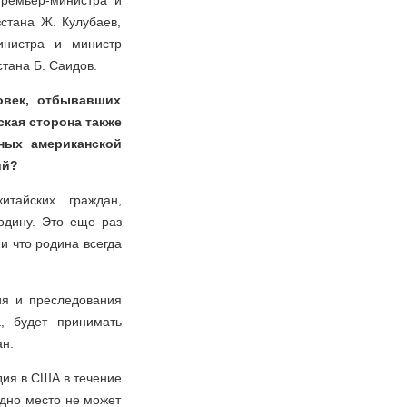
премьер-министра и
стана Ж. Кулубаев,
инистра и министр
тана Б. Саидов.
овек, отбывавших
кая сторона также
ных американской
ий?
итайских граждан,
одину. Это еще раз
 и что родина всегда
ия и преследования
, будет принимать
н.
дия в США в течение
 одно место не может