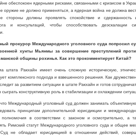
айне обеспокоен ядерными рисками, связанными с кризисом в Укра
ое оружие не должно применяться, а ядерная война не должна вес
все стороны должны проявлять спокойствие и сдержанность 
ога и консультаций, чтобы способствовать деэскалации с
и.
вный прокурор Международного уголовного суда попросил с
 военной хунты Мьянмы за совершение преступлений проти
манской общины рохинья. Как это прокомментирует Китай?
а штата Ракхайн имеет очень сложную историческую, этничес
ует комплексного подхода и взвешенного решения. Как дружеств
следит за развитием ситуации в штате Ракхайн и готов сотруднич
 сыграть конструктивную роль в стабилизации и охлаждении ситуац
, что Международный уголовный суд должен занимать объективную
ледовать принципам дополнительной юрисдикции и международно
 полномочия в соответствии с законом и осмотрительно, а т
нять Римский статут Международного уголовного суда и общее ме
, Суд не обладает юрисдикцией в отношении действий, совер