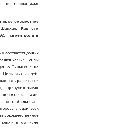
тв, не являющихся
ут свое совместное
 Шанхая. Как это
BASF своей доли в
 у соответствующих
политические силы
ции о Синьцзяне на
. Цель этих людей,
омешать развитию и
», «принудительную
ав человека. Такие
ная стабильность,
интересы людей всех
 высококачественное
паниям, в том числе