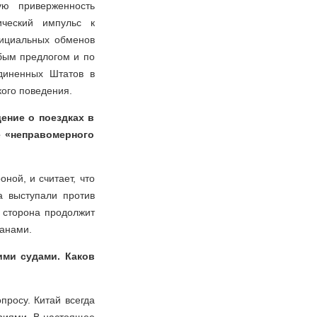
ую приверженность
ический импульс к
фициальных обменов
бым предлогом и по
диненных Штатов в
кого поведения.
ение о поездках в
е «неправомерного
ной, и считает, что
а выступали против
 сторона продолжит
ранами.
ими судами. Каков
просу. Китай всегда