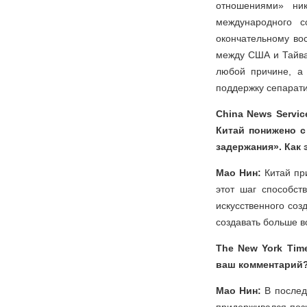
отношениями» ник
международного с
окончательному во
между США и Тайва
любой причине, а
поддержку сепарати
China News Servi
Китай понижено с
задержания». Как 
Мао Нин:
Китай при
этот шаг способст
искусственного со
создавать больше в
The New York Tim
ваш комментарий
Мао Нин:
В послед