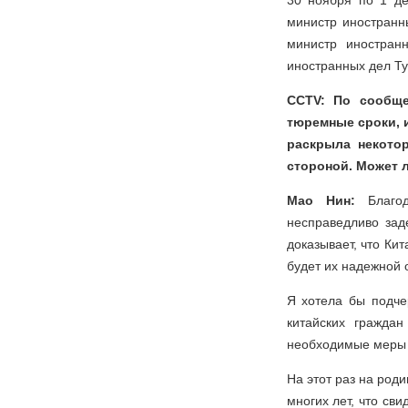
30 ноября по 1 де
министр иностранн
министр иностран
иностранных дел Ту
CCTV: По сообще
тюремные сроки, 
раскрыла некото
стороной. Может 
Мао Нин:
Благо
несправедливо зад
доказывает, что Кит
будет их надежной 
Я хотела бы подче
китайских гражда
необходимые меры д
На этот раз на род
многих лет, что сви