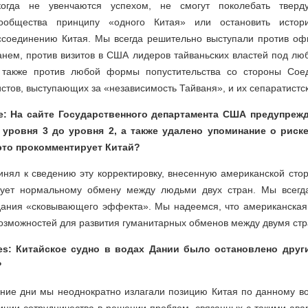
огда не увенчаются успехом, не смогут поколебать тверд
ообщества принципу «одного Китая» или остановить истор
ссоединению Китая. Мы всегда решительно выступали против о
нем, против визитов в США лидеров тайваньских властей под лю
 также против любой формы попустительства со стороны Сое
стов, выступающих за «независимость Тайваня», и их сепаратистс
ce: На сайте Государственного департамента США предупрежд
 уровня 3 до уровня 2, а также удалено упоминание о риск
это прокомментирует Китай?
нял к сведению эту корректировку, внесенную американской сторо
вует нормальному обмену между людьми двух стран. Мы всегд
здания «сковывающего эффекта». Мы надеемся, что американская
озможностей для развития гуманитарных обменов между двумя ст
es: Китайское судно в водах Дании было остановлено друг
?
ние дни мы неоднократно излагали позицию Китая по данному во