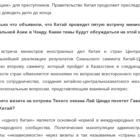
ищем» для преступников. Правительство Китая продолжит преслед
 доводить дело до конца.
лько что объявили, что Китай проведет пятую встречу мини
альной Азии в Чэнду. Какие темы будут обсуждаться на этой
 встреча министров иностранных дел Китая и стран Центр
льнейшей реализации результатов Сианьского саммита Китай-
 ко второму саммиту, который пройдет в Казахстане в следую
ести стран обменяются мнениями по вопросам всестороннего про
го сотрудничества, создания китайско-центральноазиатского ме
егиональным вопросам, представляющим взаимный интерес.
его визита на острова Тихого океана Лай Циндэ посетит Гава
Китай?
 «одного Китая» является основной нормой в международных 
ународного сообщества. Политические манипуляции админист
ты «независимости» через визиты в так называемые «страны 