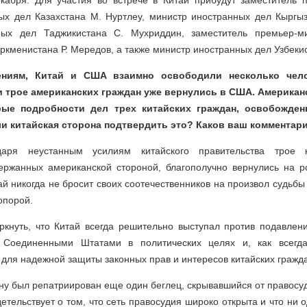
кабря. Для участия во встрече в Китай прибудут заместитель 
ых дел Казахстана М. Нуртлеу, министр иностранных дел Кыргыз
ных дел Таджикистана С. Мухриддин, заместитель премьер-м
ркменистана Р. Мередов, а также министр иностранных дел Узбекис
ниям, Китай и США взаимно освободили несколько чел
и трое американских граждан уже вернулись в США. Американс
рые подробности дел трех китайских граждан, освобожден
ли китайская сторона подтвердить это? Каков ваш комментар
даря неустанным усилиям китайского правительства трое к
ержанных американской стороной, благополучно вернулись на р
ай никогда не бросит своих соотечественников на произвол судьбы
опорой.
ркнуть, что Китай всегда решительно выступал против подавлен
н Соединенными Штатами в политических целях и, как всегда
ля надежной защиты законных прав и интересов китайских гражда
ину был репатриирован еще один беглец, скрывавшийся от правосу
детельствует о том, что сеть правосудия широко открыта и что ни