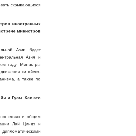
овать скрывающихся
стров иностранных
 встрече министров
альной Азии будет
Центральная Азия и
щем году. Министры
движения китайско-
ханизма, а также по
йи и Гуам. Как это
отношениях и общим
рации Лай Циндэ и
с дипломатическими