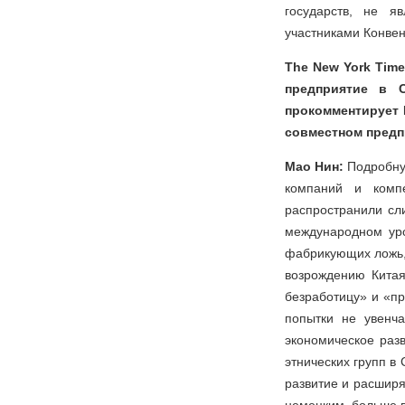
государств, не я
участниками Конвен
The New York Time
предприятие в С
прокомментирует 
совместном предп
Мао Нин:
Подробну
компаний и компе
распространили сл
международном уро
фабрикующих ложь,
возрождению Китая
безработицу» и «п
попытки не увенч
экономическое разв
этнических групп в
развитие и расширя