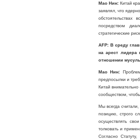
Мао Нин:
Китай кр
заявлял, что ядерн
обстоятельствах 
посредством диал
стратегические риск
AFP: В среду гла
на арест лидера
отношении мусуль
Мао Нин:
Проблем
предпосылки и треб
Китай внимательно 
сообществом, чтобы
Мы всегда считали
позицию, строго с
осуществлять свои
толковать и приме
Согласно Статуту