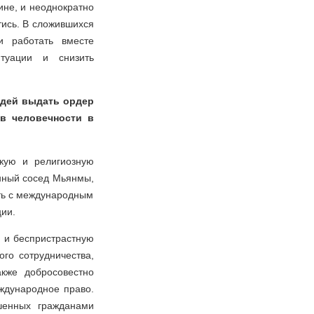
ине, и неоднократно
тись. В сложившихся
и работать вместе
итуации и снизить
удей выдать ордер
в человечности в
кую и религиозную
енный сосед Мьянмы,
ать с международным
ии.
 и беспристрастную
го сотрудничества,
акже добросовестно
ждународное право.
шенных гражданами