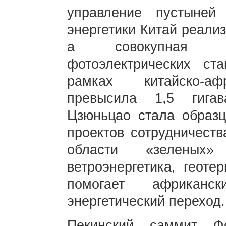
управление пустыней
энергетики Китай реали
а совокупная ус
фотоэлектрических ст
рамках китайско-афр
превысила 1,5 гигав
Цзюньцао стала образц
проектов сотрудничеств
области «зеленых»
ветроэнергетика, геоте
помогает африканс
энергетический переход.
Пекинский саммит Фо