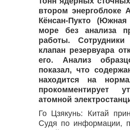
тонн ядерных сточных
втором энергоблоке 
Кёнсан-Пукто (Южна
море без анализа п
работы. Сотрудники
клапан резервуара от
его. Анализ образц
показал, что содерж
находится на норма
прокомментирует у
атомной электростанц
Го Цзякунь: Китай при
Судя по информации, п