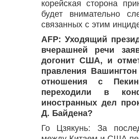
корейская сторона при
будет внимательно сл
связанных с этим инцид
AFP: Уходящий прези
вчерашней речи зая
догонит США, и отмет
правления Вашингтон
отношения с Пекин
переходили в конф
иностранных дел про
Д. Байдена?
Го Цзякунь: За после
между Китаем и США пер