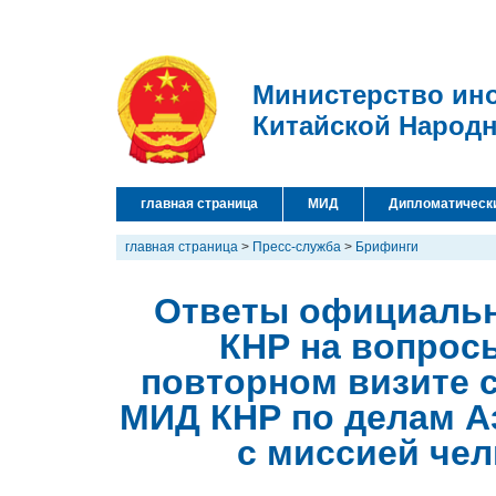
Министерство ин
Китайской Народ
главная страница
МИД
Дипломатическ
главная страница
>
Пресс-служба
>
Брифинги
Ответы официальн
КНР на вопрос
повторном визите 
МИД КНР по делам А
с миссией че