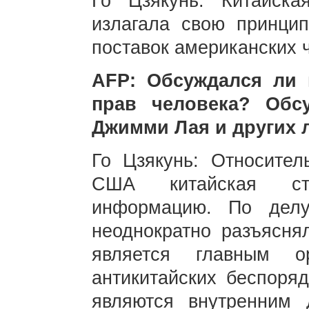
Го Цзякунь: Китайска
излагала свою принци
поставок американских ч
AFP: Обсуждался ли 
прав человека? Обс
Джимми Лая и других 
Го Цзякунь: Относител
США китайская ст
информацию. По дел
неоднократно разъясн
является главным о
антикитайских беспоряд
являются внутренним 