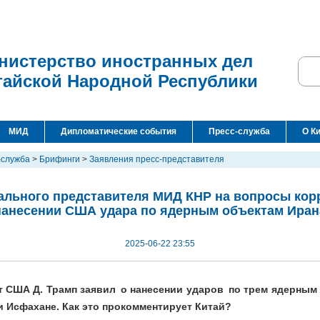
нистерство иностранных дел
тайской Народной Республики
МИД
Дипломатические события
Пресс-служба
О К
-служба
>
Брифинги
>
Заявления пресс-представителя
льного представителя МИД КНР на вопросы кор
нанесении США удара по ядерным объектам Иран
2025-06-22 23:55
т США Д. Трамп заявил о нанесении ударов по трем ядерным
и Исфахане. Как это прокомментирует Китай?