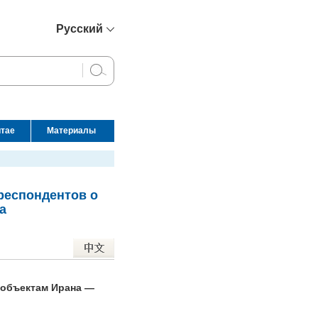
Русский
简体中文
English
Français
Español
итае
Материалы
عربي
респондентов о
а
 объектам Ирана —