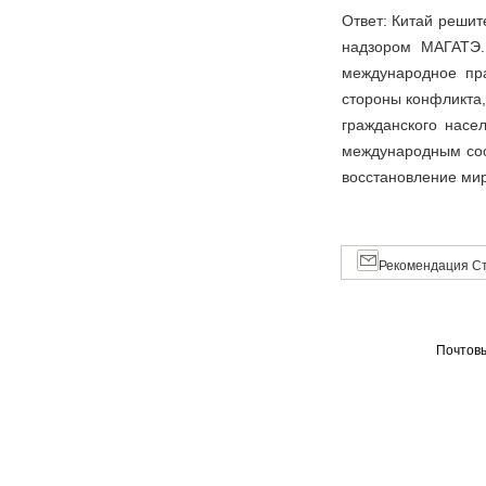
Ответ: Китай реши
надзором МАГАТЭ
международное пра
стороны конфликта,
гражданского насе
международным сооб
восстановление мир
Рекомендация Ст
Почтовы