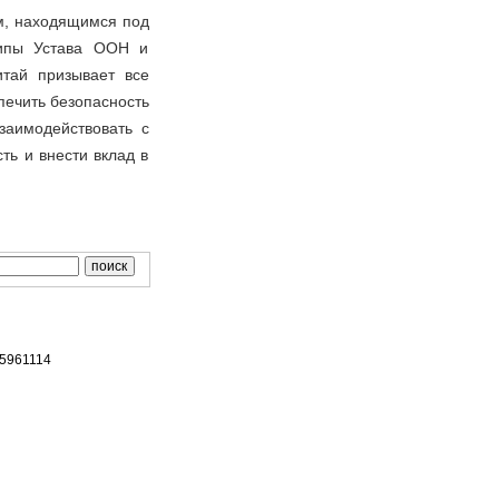
м, находящимся под
ипы Устава ООН и
итай призывает все
печить безопасность
заимодействовать с
ть и внести вклад в
65961114