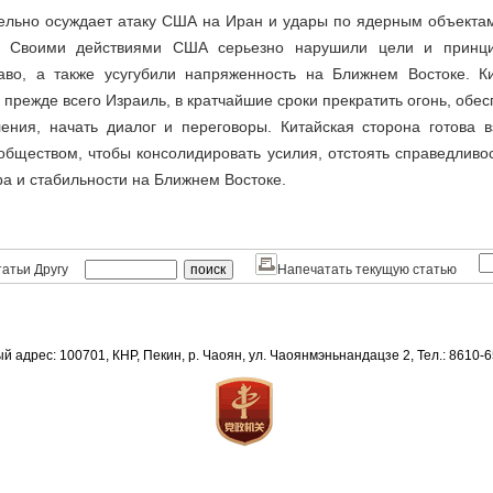
тельно осуждает атаку США на Иран и удары по ядерным объекта
. Своими действиями США серьезно нарушили цели и принц
во, а также усугубили напряженность на Ближнем Востоке. К
 прежде всего Израиль, в кратчайшие сроки прекратить огонь, обес
ления, начать диалог и переговоры. Китайская сторона готова в
ществом, чтобы консолидировать усилия, отстоять справедливос
а и стабильности на Ближнем Востоке.
атьи Другу
Напечатать текущую статью
й адрес: 100701, КНР, Пекин, р. Чаоян, ул. Чаоянмэньнандацзе 2, Тел.: 8610-