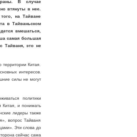
траны. В случае
но втянуты в нее.
того, на Тайване
кта в Тайваньском
идется вмешаться,
аша самая большая
с Тайваня, это не
ю территории Китая.
сновных интересов.
ешние силы не могут
живаться политики
и Китая, и понимать
нские лидеры также
я», вопрос Тайваня
цами». Эти слова до
сторона сейчас сама