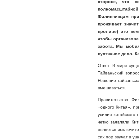
стороне, что п
полномасштабной 
Филиппинцам при
проживает значит
проливе) это нем
чтобы организова
забота. Мы мобил
пустячное дело. К
Ответ: В мире суще
Тайваньский вопро
Решение тайваньско
вмешиваться.
Правительство Фи
«одного Китая», пр
усилия китайского
четко заявляли Ки
является исключите
сих пор звучат в у