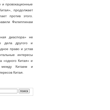
е и провокационные
Китая», продолжает
ает против этого.
равили Филиппинам
нная диаспора» не
ие дела другого и
одное право и устав
нтальные интересы
а «одного Китая» и
й между Китаем и
тересов Китая.