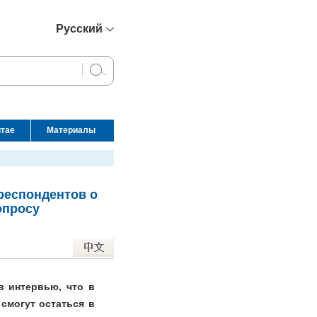
Русский
简体中文
English
Français
Español
итае
Материалы
عربي
респондентов о
опросу
в интервью, что в
смогут остаться в