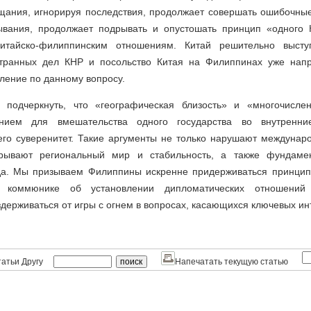
щания, игнорируя последствия, продолжает совершать ошибочны
ывания, продолжает подрывать и опустошать принцип «одного 
итайско-филиппинским отношениям. Китай решительно выступ
странных дел КНР и посольство Китая на Филиппинах уже нап
ление по данному вопросу.
 подчеркнуть, что «географическая близость» и «многочисле
нием для вмешательства одного государства во внутренн
его суверенитет. Такие аргументы не только нарушают междунар
ывают региональный мир и стабильность, а также фундаме
да. Мы призываем Филиппины искренне придерживаться принцип
о коммюнике об установлении дипломатических отношени
держиваться от игры с огнем в вопросах, касающихся ключевых ин
атьи Другу
Напечатать текущую статью