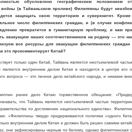
олностью обусловлено географическим положением с
войны (в Тайваньском проливе) Филиппины будут неизбеж
дется защищать свою территорию и суверенитет. Кроме 
ельное число филиппинских граждан, и (в случае конфли
едленно превратится в гуманитарную проблему, и нам пр
ть эвакуацию наших соотечественников на родину –– это н
изуем все ресурсы для эвакуации филиппинских граждан 
ак это прокомментирует Китай?
ствует только один Китай, Тайвань является неотъемлемой часть
с является внутренним делом Китая и находится в центре его о
го вопроса — это личное дело китайского народа, и никакие вн
липпин ранее дало Китаю торжественное обещание: «Придер
изнавать, что Тайвань является неотъемлемой частью территори
 правительства по достижению национального единства». Филиппи
таю: «Филиппины твердо придерживаются политики «одного Кита
льно внутренним делом Китая и должен быть решен самими китай
шах, они зафиксированы черным по белому, однако филиппинская 