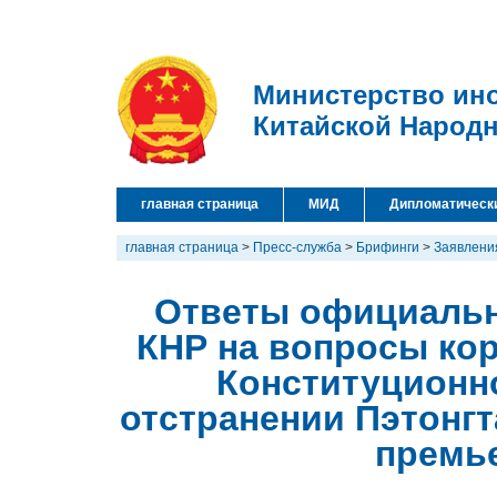
Министерство ин
Китайской Народ
главная страница
МИД
Дипломатическ
главная страница
>
Пресс-служба
>
Брифинги
>
Заявлени
Ответы официальн
КНР на вопросы ко
Конституционно
отстранении Пэтонгт
премь