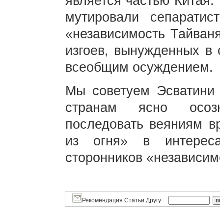
является частью Китая.
мутировали сепаратис
«независимость Тайваня
изгоев, вынужденных в 
всеобщим осуждением.
Мы советуем Эсватини
странам ясно осозн
последовать веяниям в
из огня» в интерес
сторонников «независим
Рекомендация Статьи Другу