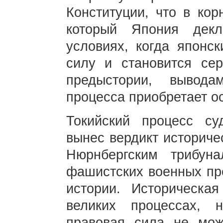
Конституции, что в кор
который Япония дек
условиях, когда японс
силу и становится сер
предыстории, вывод
процесса приобретает о
Токийский процесс су
вынес вердикт историче
Нюрнбергским трибун
фашистских военных пре
истории. Историческа
великих процессах, 
правовая сила не мож