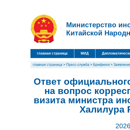
Министерство ин
Китайской Народ
главная страница
МИД
Дипломатическ
главная страница
>
Пресс-служба
>
Брифинги
>
Заявлени
Ответ официальног
на вопрос коррес
визита министра ин
Халилура 
2026