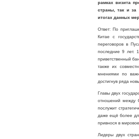
рамках визита пр
страны, так и за
итогах данных ме
Ответ: По пригла
Китае с государс
переговоров в Пус
последние 9 лет.
приветственный бан
также их совмест
мнениями по важн
достигнув ряда нов
Главы двух государ
отношений между С
послужит стратеги
даже ещё более дли
привнося в мировое
Лидеры двух стран