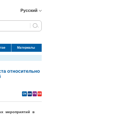
Русский
简体中文
English
Français
Español
итае
Материалы
عربي
ста относительно
й
ых мероприятий в