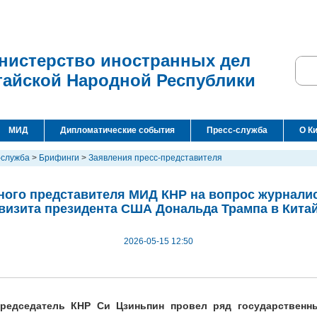
нистерство иностранных дел
тайской Народной Республики
МИД
Дипломатические события
Пресс-служба
О К
-служба
>
Брифинги
>
Заявления пресс-представителя
ого представителя МИД КНР на вопрос журнали
визита президента США Дональда Трампа в Кита
2026-05-15 12:50
председатель КНР Си Цзиньпин провел ряд государственн