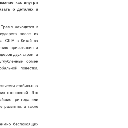
имание как внутри
азать о деталях и
Трамп находится в
сударств после их
нта США в Китай за
нию приветствия и
деров двух стран, а
углубленный обмен
бальной повестки,
егически стабильных
них отношений. Это
айшие три года или
е развитие, а также
заимно беспокоящих