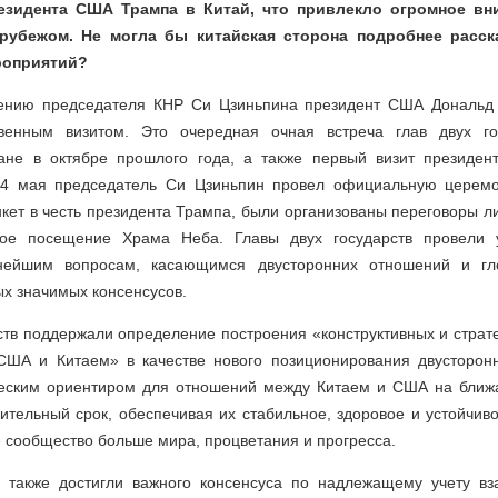
езидента США Трампа в Китай, что привлекло огромное вн
 рубежом. Не могла бы китайская сторона подробнее расск
роприятий?
шению председателя КНР Си Цзиньпина президент США Дональд 
твенным визитом. Это очередная очная встреча глав двух го
ане в октябре прошлого года, а также первый визит президе
 14 мая председатель Си Цзиньпин провел официальную церемо
кет в честь президента Трампа, были организованы переговоры ли
ное посещение Храма Неба. Главы двух государств провели 
ейшим вопросам, касающимся двусторонних отношений и гло
ых значимых консенсусов.
ств поддержали определение построения «конструктивных и страт
ША и Китаем» в качестве нового позиционирования двусторон
ческим ориентиром для отношений между Китаем и США на ближ
тельный срок, обеспечивая их стабильное, здоровое и устойчиво
 сообщество больше мира, процветания и прогресса.
 также достигли важного консенсуса по надлежащему учету в