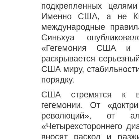
подкрепленных целям
Именно США, а не Ки
международные правила
Синьхуа опубликова
«Гегемония США и е
раскрывается серьезный
США миру, стабильност
порядку.
США стремятся к вс
гегемонии. От «доктр
революций», от а
«Четырехстороннего ди
вносят раскол и разж