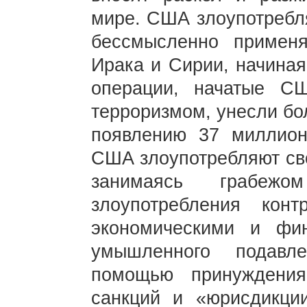
мире. США злоупотребля
бессмысленно примен
Ирака и Сирии, начиная
операции, начатые С
терроризмом, унесли бо
появлению 37 миллион
США злоупотребляют сво
занимаясь грабеж
злоупотребления кон
экономическими и фи
умышленного подавл
помощью принуждения
санкций и «юрисдикц