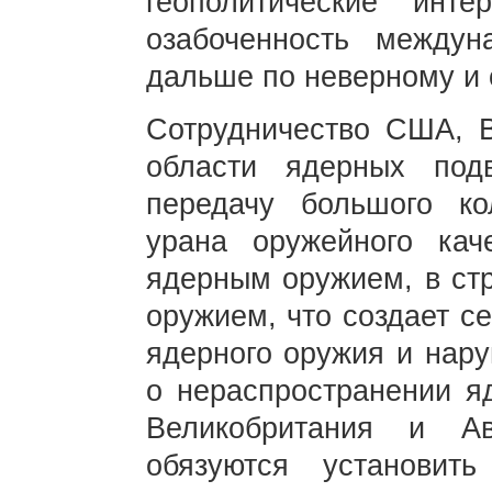
геополитические инте
озабоченность междун
дальше по неверному и 
Сотрудничество США, В
области ядерных под
передачу большого ко
урана оружейного кач
ядерным оружием, в ст
оружием, что создает с
ядерного оружия и нару
о нераспространении я
Великобритания и А
обязуются установит