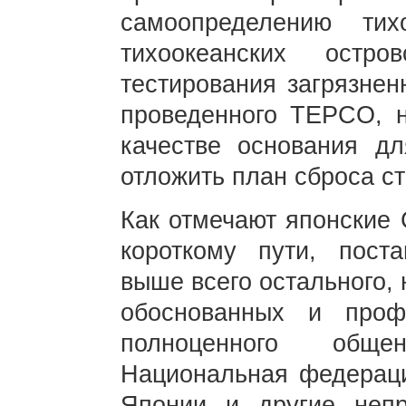
самоопределению тих
тихоокеанских остр
тестирования загрязне
проведенного TEPCO, н
качестве основания д
отложить план сброса ст
Как отмечают японские
короткому пути, пост
выше всего остального,
обоснованных и проф
полноценного обще
Национальная федераци
Японии и другие непр