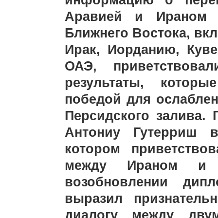
информацию о перег
Аравией и Ираном 
Ближнего Востока, вкл
Ирак, Иорданию, Куве
ОАЭ, приветствова
результаты, котор
победой для ослаблен
Персидского залива.
Антониу Гутерриш в
котором приветствов
между Ираном и 
возобновлении дипл
выразил признатель
диалогу между двум