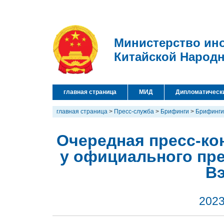
Министерство ин
Китайской Народ
главная страница
МИД
Дипломатическ
главная страница
>
Пресс-служба
>
Брифинги
>
Брифинги
Очередная пресс-кон
у официального пр
В
2023