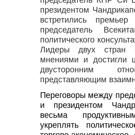
председатель КНР Си Ц
президентом Чандрикап
встретились премье
председатель Всекит
политического консульт
Лидеры двух стран 
мнениями и достигли 
двусторонним от
представляющим взаимн
Переговоры между пред
и президентом Чанд
весьма продуктивны
укреплять политическ
торгово-экономическое 