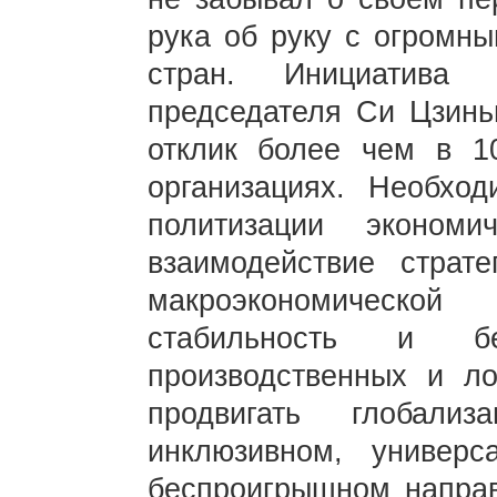
рука об руку с огромн
стран. Инициатива 
председателя Си Цзинь
отклик более чем в 1
организациях. Необход
политизации экономи
взаимодействие страт
макроэкономической
стабильность и бес
производственных и ло
продвигать глобали
инклюзивном, универс
беспроигрышном направ