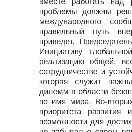
вместе работать над 
проблемы должны реш
международного соо
правильный путь впе
приведет. Председате
Инициативу глобально
реализацию общей, вс
сотрудничестве и устой
которая служит важн
дилемм в области безоп
во имя мира. Во-вторы
приоритета развития и
возможности для достиж
не забывал о своем пе