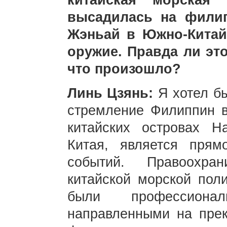
китайская морская
высадилась на фили
Жэньай в Южно-Китай
оружие. Правда ли эт
что произошло?
Линь Цзянь:
Я хотел б
стремление Филиппин в
китайских островах Н
Китая, является прям
событий. Правоохра
китайской морской пол
были профессиона
направленными на прек