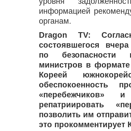
уровня задолженно
информацией рекоменду
органам.
Dragon TV: Согла
состоявшегося вчера
по безопасности 
министров в формате
Кореей южнокорей
обеспокоенность п
«перебежчиков» 
репатриировать «п
позволить им отправить
это прокомментирует 