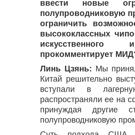
ввести новые огр
полупроводниковую п
ограничить возможно
высококлассных чипо
искусственного 
прокомментирует МИД
Линь Цзянь:
Мы приня
Китай решительно выст
вступали в лагерн
распространяли ее на сф
принуждая другие с
полупроводниковую про
Суть подхода США з