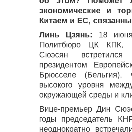
об этом? Поможет л
экономические и то
Китаем и ЕС, связанн
Линь Цзянь:
18 июня
Политбюро ЦК КПК, в
Сюэсян встретился
президентом Европей
Брюсселе (Бельгия),
высокого уровня меж
окружающей среды и кл
Вице-премьер Дин Сюэс
годы председатель К
неоднократно встречал