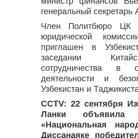
министр финансов Вь
генеральный секретарь
Член Политбюро ЦК 
юридической комис
приглашен в Узбеки
заседании Китайск
сотрудничества в о
деятельности и безо
Узбекистан и Таджикиста
CCTV: 22 сентября И
Ланки объявила 
«Национальная наро
Диссанаяке победите