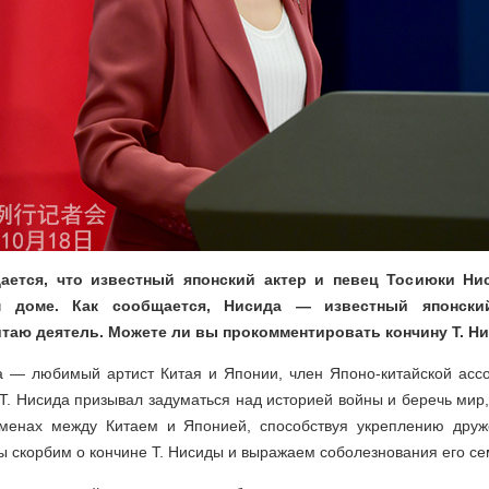
ается, что известный японский актер и певец Тосиюки Ни
м доме. Как сообщается, Нисида — известный японски
таю деятель. Можете ли вы прокомментировать кончину Т. Н
а — любимый артист Китая и Японии, член Японо-китайской ассо
Т. Нисида призывал задуматься над историей войны и беречь мир,
менах между Китаем и Японией, способствуя укреплению друж
 скорбим о кончине Т. Нисиды и выражаем соболезнования его се