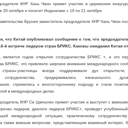
дседателя КНР Хань Чжэн примет участие в церемонии инаугур
е 20 октября и посетит Индонезию с 19 по 21 октября.
вительства Брунея заместитель председателя КНР Хань Чжэн пос
и, что Китай опубликовал сообщение о том, что председател
16-й встрече лидеров стран БРИКС. Каковы ожидания Китая от
 является годом открытия сотрудничества БРИКС +, и это пе
ва БРИКС, что привлекло широкое внимание международного соо
страны-участницы всегда поддерживали дух открытости,
о сотрудничества, придерживались изначального 
ания, стремились к многостороннему подходу и стали позити
лой в международных делах.
дседатель КНР Си Цзиньпин примет участие и выступит с важным
стречах лидеров, диалоге лидеров БРИКС+, проведет углубленны
щей международной ситуации, практическому сотрудничеств
а также важным вопросам, представляющим взаимный интерес. Ки