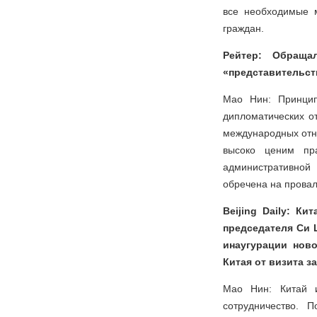
все необходимые 
граждан.
Рейтер: Обраща
«представительст
Мао Нин: Принцип
дипломатических о
международных отн
высоко ценим пр
административной
обречена на провал
Beijing Daily: К
председателя Си 
инаугурации нов
Китая от визита з
Мао Нин: Китай и
сотрудничество. 