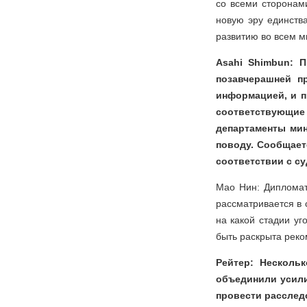
со всеми сторонами
новую эру единств
развитию во всем м
Asahi Shimbun: 
позавчерашней п
информацией, и п
соответствующие
департаменты мин
поводу. Сообщает
соответствии с с
Мао Нин: Дипломат
рассматривается в 
на какой стадии у
быть раскрыта реко
Рейтер: Несколь
объединили усили
провести расслед