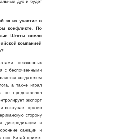
альный дух и будет
й за их участие в
ом конфликте. По
нные Штаты ввели
сийской компанией
й?
атами незаконных
ся с беспочвенными
является создателем
ога, а также играл
да не предоставлял
онтролирует экспорт
и выступает против
ериканскую сторону
ля дискредитации и
торонние санкции и
 лиц. Китай примет