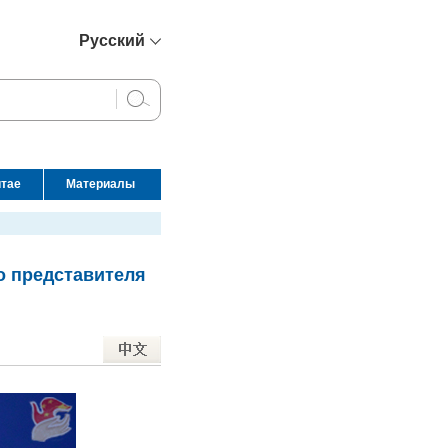
Русский
简体中文
English
Français
Español
итае
Материалы
عربي
о представителя