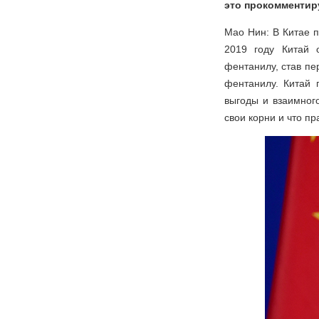
это прокомментир
Мао Нин: В Китае п
2019 году Китай 
фентанилу, став пе
фентанилу. Китай 
выгоды и взаимног
свои корни и что 