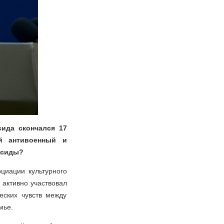
сида скончался 17
й антивоенный и
исиды?
циации культурного
 активно участвовал
еских чувств между
мье.