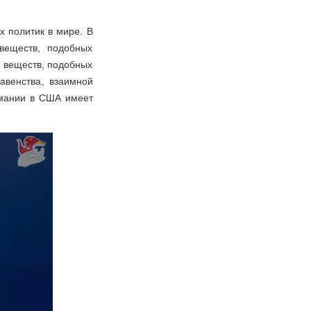
х политик в мире. В
веществ, подобных
с веществ, подобных
авенства, взаимной
омании в США имеет