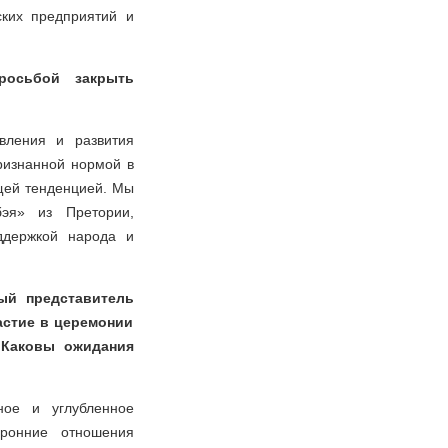
ких предприятий и
росьбой закрыть
вления и развития
ризнанной нормой в
щей тенденцией. Мы
эя» из Претории,
ддержкой народа и
ный представитель
астие в церемонии
 Каковы ожидания
ное и углубленное
оронние отношения