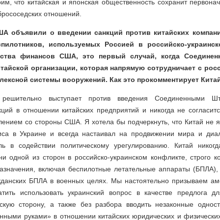
им, что китайская и японская общественность сохранит первонач
брососедских отношений.
ША объявили о введении санкций против китайских компани
спилотников, используемых Россией в российско-украинск
ства финансов США, это первый случай, когда Соедине
итайской организации, которая напрямую сотрудничает с рос
плексной системы вооружений. Как это прокомментирует Кита
решительно выступает против введения Соединенными Шт
кций в отношении китайских предприятий и никогда не согласит
ением со стороны США. Я хотела бы подчеркнуть, что Китай не 
иса в Украине и всегда настаивал на продвижении мира и диал
ль в содействии политическому урегулированию. Китай никог
и одной из сторон в российско-украинском конфликте, строго к
назначения, включая беспилотные летательные аппараты (БПЛА), 
жданских БПЛА в военных целях. Мы настоятельно призываем ам
тить использовать украинский вопрос в качестве предлога д
скую сторону, а также без разбора вводить незаконные однос
нными руками» в отношении китайских юридических и физических