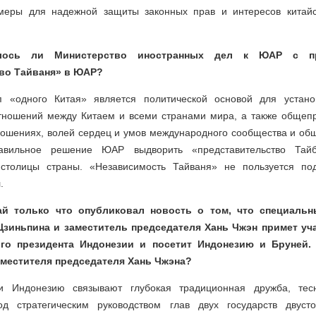
меры для надежной защиты законных прав и интересов китайс
лось ли Министерство иностранных дел к ЮАР с п
во Тайваня» в ЮАР?
 «одного Китая» является политической основой для устано
тношений между Китаем и всеми странами мира, а также общеп
ошениях, волей сердец и умов международного сообщества и об
авильное решение ЮАР выдворить «представительство Тайб
 столицы страны. «Независимость Тайваня» не пользуется по
.
итай только что опубликовал новость о том, что специаль
Цзиньпина и заместитель председателя Хань Чжэн примет уч
ого президента Индонезии и посетит Индонезию и Бруней.
аместителя председателя Хань Чжэна?
 Индонезию связывают глубокая традиционная дружба, тес
Под стратегическим руководством глав двух государств двуст