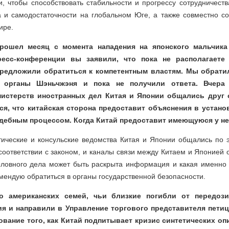
, чтобы способствовать стабильности и прогрессу сотрудничест
а и самодостаточности на глобальном Юге, а также совместно со
ире.
Прошел месяц с момента нападения на японского мальчика
ресс-конференции вы заявили, что пока не располагаете
редложили обратиться к компетентным властям. Мы обрати
 органы Шэньчжэня и пока не получили ответа. Вчера
истерств иностранных дел Китая и Японии общались друг 
ся, что китайская сторона предоставит объяснения в устано
удебным процессом. Когда Китай предоставит имеющуюся у 
ические и консульские ведомства Китая и Японии общались по э
соответствии с законом, и каналы связи между Китаем и Японией 
головного дела может быть раскрыта информация и какая именн
мендую обратиться в органы государственной безопасности.
ко американских семей, чьи близкие погибли от передози
я и направили в Управление торгового представителя пети
ование того, как Китай подпитывает кризис синтетических оп