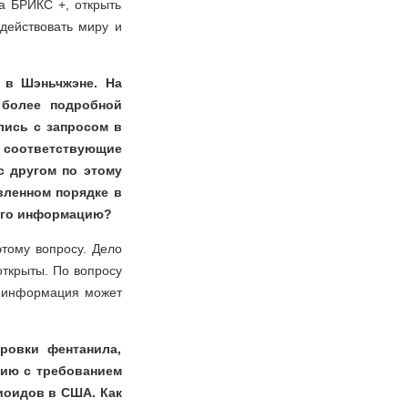
ва БРИКС +, открыть
действовать миру и
 в Шэньчжэне. На
 более подробной
лись с запросом в
 соответствующие
с другом по этому
вленном порядке в
него информацию?
тому вопросу. Дело
открыты. По вопросу
о информация может
ровки фентанила,
цию с требованием
иоидов в США. Как