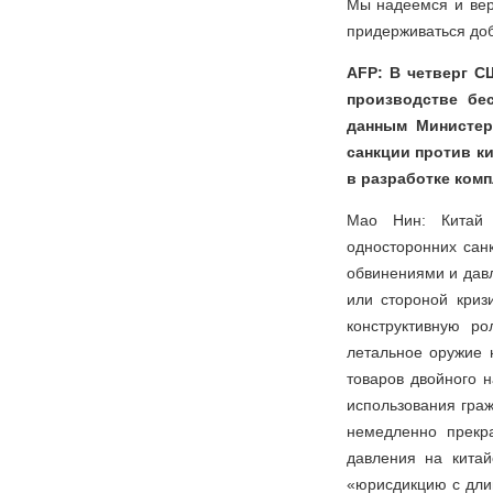
Мы надеемся и вер
придерживаться до
AFP: В четверг С
производстве бе
данным Министер
санкции против к
в разработке ком
Мао Нин: Китай 
односторонних сан
обвинениями и давл
или стороной криз
конструктивную ро
летальное оружие н
товаров двойного 
использования гра
немедленно прекра
давления на китай
«юрисдикцию с дли