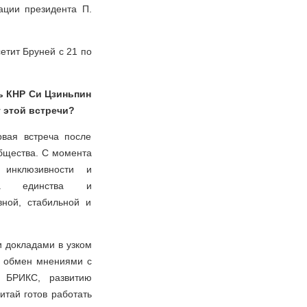
ации президента П.
етит Бруней с 21 по
ь КНР Си Цзиньпин
 этой встречи?
рвая встреча после
бщества. С момента
 инклюзивности и
духа единства и
вной, стабильной и
и докладами в узком
й обмен мнениями с
у БРИКС, развитию
тай готов работать