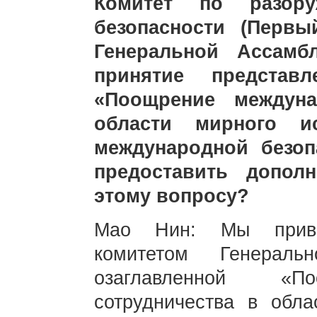
Комитет по разор
безопасности (Первы
Генеральной Ассамб
принятие представ
«Поощрение междуна
области мирного ис
международной безо
предоставить допол
этому вопросу?
Мао Нин: Мы приве
комитетом Генераль
озаглавленной «По
сотрудничества в обла