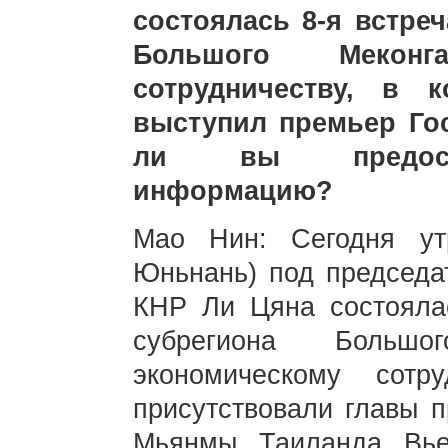
состоялась 8-я встре
Большого Меконг
сотрудничеству, в 
выступил премьер Го
ли вы предоста
информацию?
Мао Нин: Сегодня ут
Юньнань) под председа
КНР Ли Цяна состоялас
субрегиона Боль
экономическому сотр
присутствовали главы п
Мьянмы, Таиланда, Вье