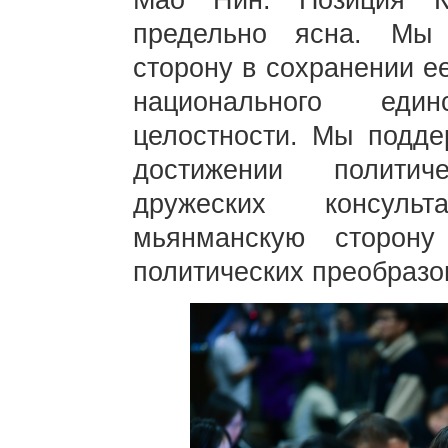
Мао Нин: Позиция К
предельно ясна. Мы
сторону в сохранении е
национального еди
целостности. Мы подд
достижении политич
дружеских консуль
мьянманскую сторону
политических преобразо