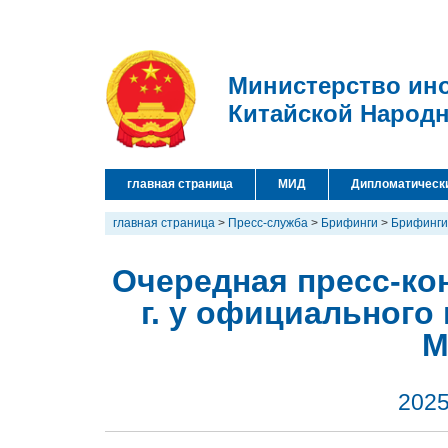
Министерство ин
Китайской Народ
главная страница
МИД
Дипломатическ
главная страница
>
Пресс-служба
>
Брифинги
>
Брифинги
Очередная пресс-ко
г. у официального
М
2025