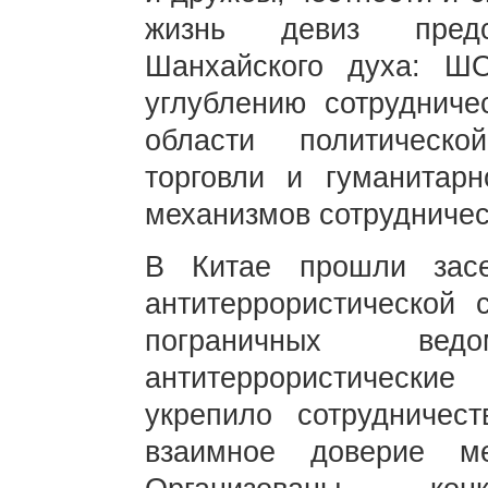
жизнь девиз предсе
Шанхайского духа: ШО
углублению сотруднич
области политическо
торговли и гуманитар
механизмов сотрудничес
В Китае прошли засе
антитеррористической 
пограничных ве
антитеррористическ
укрепило сотрудничес
взаимное доверие ме