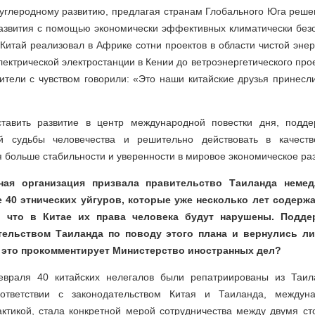
оуглеродному развитию, предлагая странам Глобального Юга реше
развития с помощью экономически эффективных климатически безо
Китай реализовал в Африке сотни проектов в области чистой энер
лектрической электростанции в Кении до ветроэнергетического про
тели с чувством говорили: «Это наши китайские друзья принесл
ставить развитие в центр международной повестки дня, подде
й судьбы человечества и решительно действовать в качест
 больше стабильности и уверенности в мировое экономическое раз
ная организация призвала правительство Таиланда немед
 40 этнических уйгуров, которые уже несколько лет содержа
в, что в Китае их права человека будут нарушены. Подде
тельством Таиланда по поводу этого плана и вернулись 
к это прокомментирует Министерство иностранных дел?
евраля 40 китайских нелегалов были репатриированы из Таила
ответствии с законодательством Китая и Таиланда, между
ктикой, стала конкретной мерой сотрудничества между двумя ст