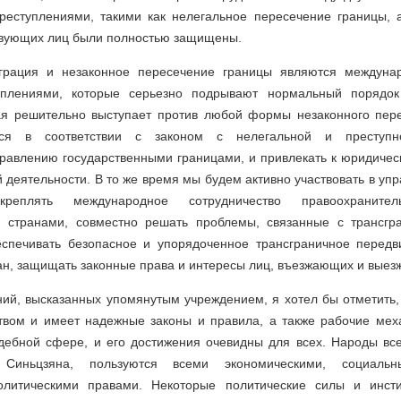
реступлениями, такими как нелегальное пересечение границы, 
твующих лиц были полностью защищены.
грация и незаконное пересечение границы являются междуна
уплениями, которые серьезно подрывают нормальный порядок
ая решительно выступает против любой формы незаконного пер
ься в соответствии с законом с нелегальной и преступно
равлению государственными границами, и привлекать к юридическ
й деятельности. В то же время мы будем активно участвовать в уп
укреплять международное сотрудничество правоохранит
 странами, совместно решать проблемы, связанные с трансгр
еспечивать безопасное и упорядоченное трансграничное передв
н, защищать законные права и интересы лиц, въезжающих и выез
ий, высказанных упомянутым учреждением, я хотел бы отметить,
твом и имеет надежные законы и правила, а также рабочие ме
дебной сфере, и его достижения очевидны для всех. Народы все
 Синьцзяна, пользуются всеми экономическими, социальны
олитическими правами. Некоторые политические силы и инст