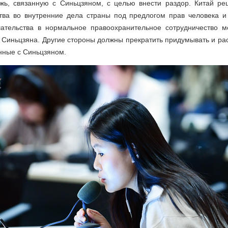
жь, связанную с Синьцзяном, с целью внести раздор. Китай ре
тва во внутренние дела страны под предлогом прав человека и 
ательства в нормальное правоохранительное сотрудничество 
Синьцзяна. Другие стороны должны прекратить придумывать и ра
нные с Синьцзяном.