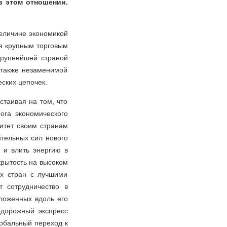
в этом отношении.
величине экономикой
ся крупным торговым
крупнейшей страной
 также незаменимой
ских цепочек.
таивая на том, что
ога экономического
ритет своим странам
ительных сил нового
и и влить энергию в
рытость на высоком
х стран с лучшими
т сотрудничество в
оложенных вдоль его
одорожный экспресс
лобальный переход к