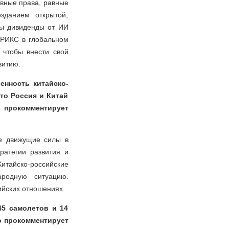
авные права, равные
зданием открытой,
бы дивиденды от ИИ
БРИКС в глобальном
 чтобы внести свой
витию.
енность китайско-
то Россия и Китай
о прокомментирует
ие движущие силы в
ратегии развития и
тайско-российские
ародную ситуацию.
ийских отношениях.
45 самолетов и 14
о прокомментирует