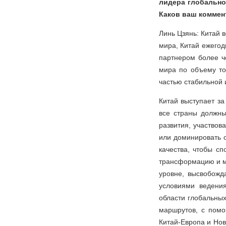
лидера глобально
Каков ваш коммен
Линь Цзянь: Китай 
мира, Китай ежегод
партнером более ч
мира по объему то
частью стабильной 
Китай выступает з
все страны должны
развития, участвов
или доминировать о
качества, чтобы сп
трансформацию и м
уровне, высвобож
условиями ведения
области глобальных
маршрутов, с помо
Китай-Европа и Нов