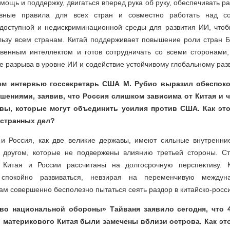
мощь и поддержку, двигаться вперед рука об руку, обеспечивать р
вные правила для всех стран и совместно работать над со
доступной и недискриминационной среды для развития ИИ, что
льзу всем странам. Китай поддерживает повышение роли стран 
твенным интеллектом и готов сотрудничать со всеми сторонами,
е разрыва в уровне ИИ и содействие устойчивому глобальному раз
ем интервью госсекретарь США М. Рубио выразил обеспоко
шениями, заявив, что Россия слишком зависима от Китая и ч
ы, которые могут объединить усилия против США. Как эт
странных дел?
 и Россия, как две великие державы, имеют сильные внутренн
 другом, которые не подвержены влиянию третьей стороны. Ст
 Китая и России рассчитаны на долгосрочную перспективу. Ки
спокойно развиваться, невзирая на переменчивую междун
 совершенно бесполезно пытаться сеять раздор в китайско-росс
во национальной обороны» Тайваня заявило сегодня, что 
 материкового Китая были замечены вблизи острова. Как эт