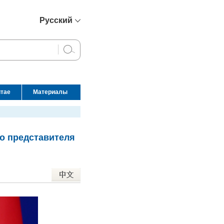
Русский
简体中文
English
Français
Español
итае
Материалы
عربي
го представителя