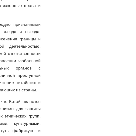
а законные права и
родно признанными
 въезда и выезда.
есечения границы и
й деятельностью,
ой ответственности
равлении глобальной
ельных органов с
аничной преступной
ижение китайских и
жающих из страны.
 что Китай является
ханизмы для защиты
х этнических групп,
ми, культурными,
итуты фабрикуют и