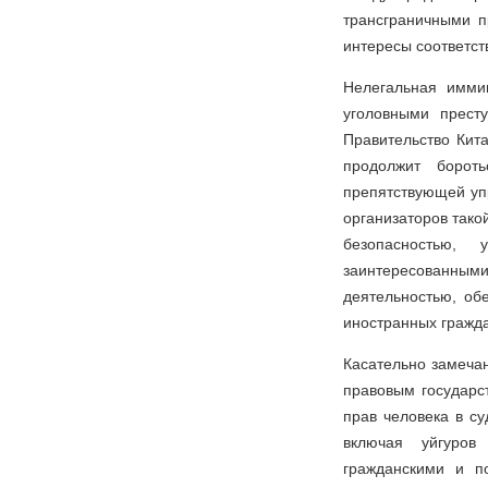
трансграничными п
интересы соответс
Нелегальная имми
уголовными прест
Правительство Кит
продолжит борот
препятствующей уп
организаторов тако
безопасностью, 
заинтересованными
деятельностью, об
иностранных гражда
Касательно замечан
правовым государс
прав человека в су
включая уйгуров
гражданскими и п