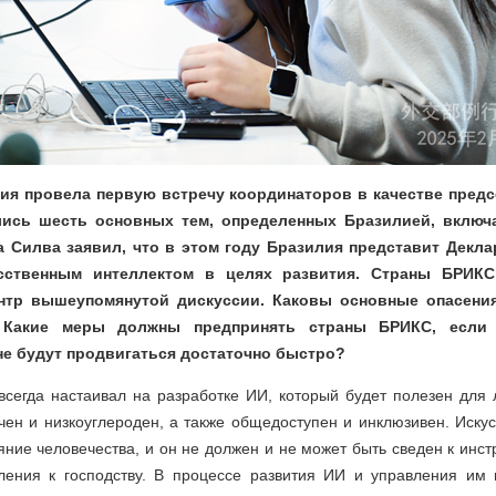
лия провела первую встречу координаторов в качестве предс
ись шесть основных тем, определенных Бразилией, включ
а Силва заявил, что в этом году Бразилия представит Декл
сственным интеллектом в целях развития. Страны БРИК
нтр вышеупомянутой дискуссии. Каковы основные опасени
 Какие меры должны предпринять страны БРИКС, если 
не будут продвигаться достаточно быстро?
всегда настаивал на разработке ИИ, который будет полезен для
чен и низкоуглероден, а также общедоступен и инклюзивен. Иску
ние человечества, и он не должен и не может быть сведен к инс
ления к господству. В процессе развития ИИ и управления им