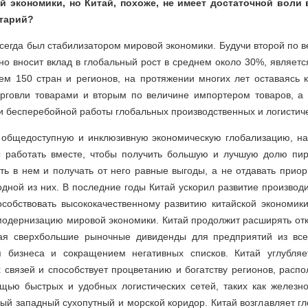
й экономики, но Китай, похоже, не имеет достаточной воли 
тарий?
всегда был стабилизатором мировой экономики. Будучи второй по 
но вносит вклад в глобальный рост в среднем около 30%, являет
ем 150 стран и регионов, на протяжении многих лет оставаясь 
рговли товарами и вторым по величине импортером товаров, а
и бесперебойной работы глобальных производственных и логистиче
а общедоступную и инклюзивную экономическую глобализацию, нас
 работать вместе, чтобы получить большую и лучшую долю пир
ать в нем и получать от него равные выгоды, а не отдавать прио
дной из них. В последние годы Китай ускорил развитие производ
особствовать высококачественному развитию китайской экономик
одернизацию мировой экономики. Китай продолжит расширять отк
дая сверхбольшие рыночные дивиденды для предприятий из все
 бизнеса и сокращением негативных списков. Китай углубляе
 связей и способствует процветанию и богатству регионов, расп
щью быстрых и удобных логистических сетей, таких как железн
ый западный сухопутный и морской коридор. Китай возглавляет г