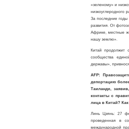
«зеленому» и низк
низкоуглеродного 
За последние годы 
развития. От фотоэ
Африке, местные жи
нашу землю».
Китай продолжит 
сообщества едино
державы», привнося
AFP: Правозащит
депортацию более
Таиланде, заяви
контакты с прави
лица в Китай? Ка
Линь Цзянь: 27 ф
проведенная в со
международной пра