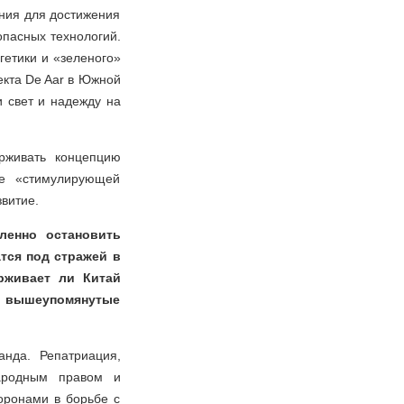
ния для достижения
пасных технологий.
гетики и «зеленого»
екта De Aar в Южной
и свет и надежду на
рживать концепцию
ве «стимулирующей
витие.
ленно остановить
тся под стражей в
рживает ли Китай
ли вышеупомянутые
нда. Репатриация,
народным правом и
оронами в борьбе с