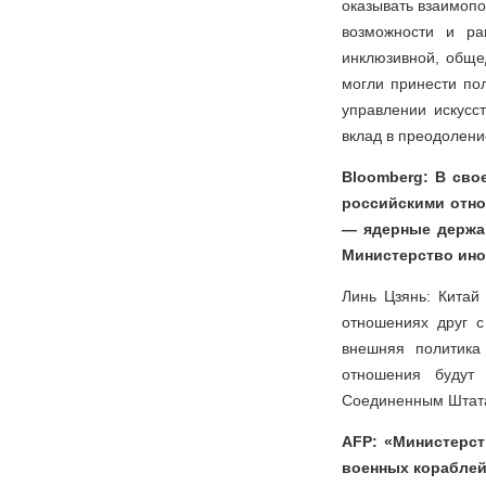
оказывать взаимопо
возможности и ра
инклюзивной, обще
могли принести по
управлении искусс
вклад в преодолени
Bloomberg: В сво
российскими отно
— ядерные держав
Министерство ино
Линь Цзянь: Китай
отношениях друг с
внешняя политика
отношения будут 
Соединенным Штатам
AFP: «Министерст
военных кораблей