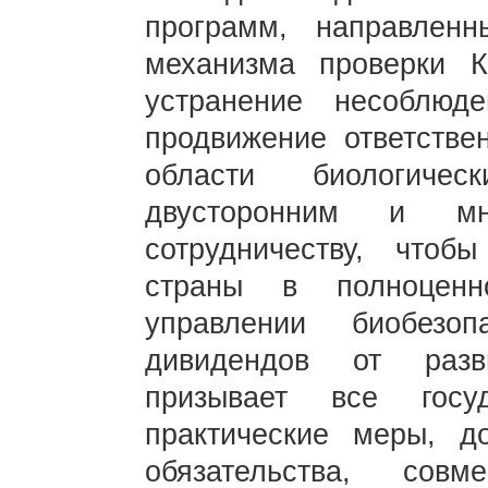
программ, направлен
механизма проверки К
устранение несоблюд
продвижение ответстве
области биологиче
двусторонним и мн
сотрудничеству, чтоб
страны в полноценн
управлении биобезо
дивидендов от разв
призывает все госуд
практические меры, д
обязательства, сов