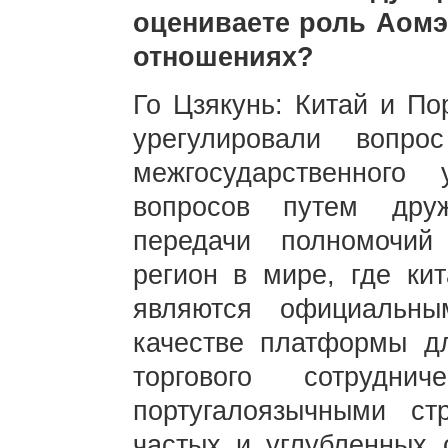
оцениваете роль Аомэ
отношениях?
Го Цзякунь: Китай и П
урегулировали вопр
межгосударственного 
вопросов путем друж
передачи полномочий
регион в мире, где кит
являются официальн
качестве платформы дл
торгового сотрудн
португалоязычными с
частых и углубленных 