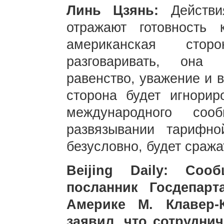
Линь Цзянь:
Действ
отражают готовность 
американская стор
разговаривать, она 
равенство, уважение и 
сторона будет игнорир
международного соо
развязывании тарифно
безусловно, будет сража
Beijing Daily: Соо
посланник Госдепар
Америке М. Клавер-
заявил, что сотрудни