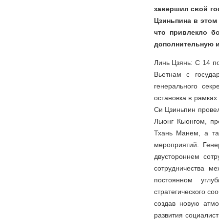
завершил свой го
Цзиньпина в этом
что привлекло б
дополнительную 
Линь Цзянь: С 14 п
Вьетнам с госуда
генерального сек
остановка в рамках
Си Цзиньпин прове
Лыонг Кыонгом, п
Тхань Манем, а та
мероприятий. Гене
двустороннем сотр
сотрудничества м
постоянном углу
стратегического со
создав новую атм
развития социалист