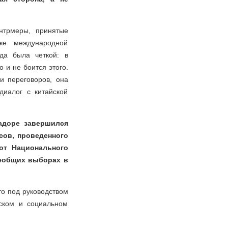
нтрмеры, принятые
же международной
да была четкой: в
 и не боится этого.
и переговоров, она
диалог с китайской
вадоре завершился
сов, проведенного
 от Национального
сеобщих выборах в
то под руководством
ском и социальном