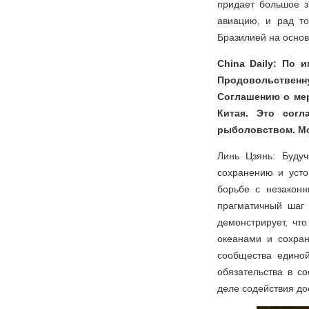
придает большое з
авиацию, и рад то
Бразилией на осно
China Daily: По 
Продовольственн
Соглашению о мер
Китая. Это согл
рыболовством. Мо
Линь Цзянь: Буду
сохранению и усто
борьбе с незакон
прагматичный шаг
демонстрирует, чт
океанами и сохран
сообщества единой
обязательства в с
деле содействия до