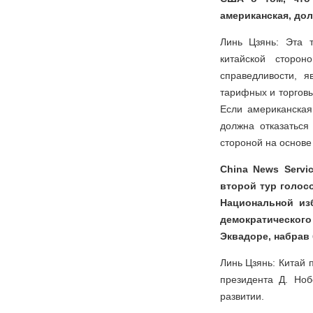
американская, дол
Линь Цзянь: Эта 
китайской сторо
справедливости, 
тарифных и торговы
Если американская
должна отказаться
стороной на основе
China News Servi
второй тур голос
Национальной изб
демократического
Эквадоре, набрав 
Линь Цзянь: Китай 
президента Д. Но
развитии.