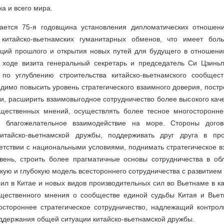
а и всего мира.
чается 75-я годовщина установления дипломатических отношен
китайско-вьетнамских гуманитарных обменов, что имеет бол
ций прошлого и открытия новых путей для будущего в отношен
 ходе визита генеральный секретарь и председатель Си Цзинь
по углублению строительства китайско-вьетнамского сообщес
одимо повысить уровень стратегического взаимного доверия, пост
и, расширить взаимовыгодное сотрудничество более высокого каче
щественных мнений, осуществлять более тесное многосторонне
е благожелательное взаимодействие на море. Стороны догов
китайско-вьетнамской дружбы, поддерживать друг друга в пр
етствии с национальными условиями, поднимать стратегическое 
вень, строить более прагматичные основы сотрудничества в обл
кую и глубокую модель всестороннего сотрудничества с развитием
ил в Китае и новых видов производительных сил во Вьетнаме в к
щественного мнения о сообществе единой судьбы Китая и Вьет
остороннее стратегическое сотрудничество, надлежащий контрол
ддержания общей ситуации китайско-вьетнамской дружбы.