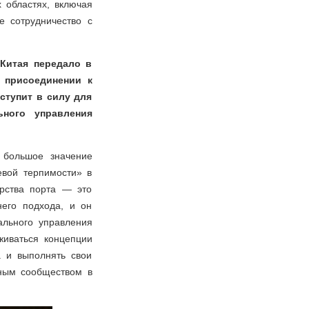
 областях, включая
е сотрудничество с
 Китая передало в
 присоединении к
ступит в силу для
ьного управления
 большое значение
евой терпимости» в
рства порта — это
его подхода, и он
ального управления
живаться концепции
а и выполнять свои
дным сообществом в