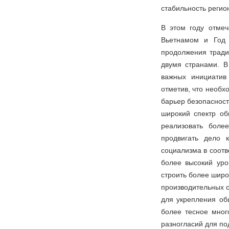
стабильность регион
В этом году отме
Вьетнамом и Год 
продолжения тради
двумя странами. В
важных инициатив 
отметив, что необх
барьер безопасност
широкий спектр об
реализовать боле
продвигать дело 
социализма в соотв
более высокий уро
строить более широ
производительных с
для укрепления об
более тесное мног
разногласий для по