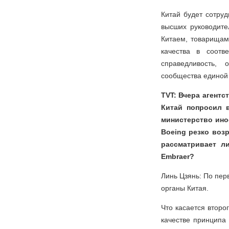
Китай будет сотруд
высших руководите
Китаем, товарищам
качества в соот
справедливость, 
сообщества единой 
TVT: Вчера агент
Китай попросил 
министерство ино
Boeing резко воз
рассматривает л
Embraer?
Линь Цзянь: По пер
органы Китая.
Что касается второ
качестве принципа 