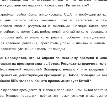
жна достичь соглашения. Каков ответ Китая на это?
тарифная война была инициирована США, и необходимые ко
ной для защиты своих законных прав и интересов, а так
являются вполне разумными и законными. Позиция Китая всег
х войнах не может быть победителей, и Китай не хочет воевать, но
 сторона действительно хочет решить проблему путем диалога 
 от крайнего давления, прекратить угрозы и шантаж и начать 
 равенства, уважения и взаимной выгоды.
ce: Сообщается, что 13 апреля по местному времени в Эк
ования на президентских выборах. Результаты подсчета голо
ирательной комиссией Эквадора, показали, что кандидат
 действия, действующий президент Д. Нобоа, победил на в
более 55% голосов. Как это прокомментирует Китай?
поздравляет президента Д. Нобоа с переизбранием. Китай верит, ч
боа Эквадор продолжит добиваться новых успехов в экономиче