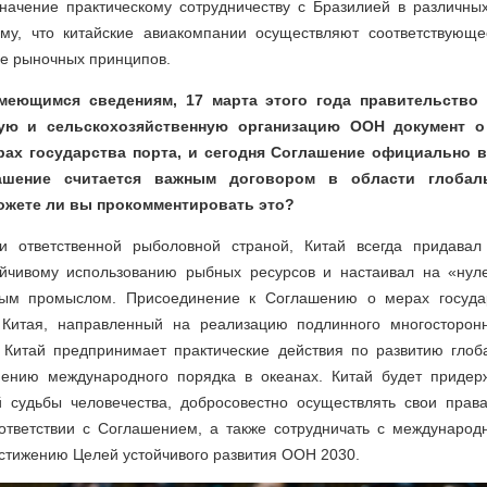
начение практическому сотрудничеству с Бразилией в различных
му, что китайские авиакомпании осуществляют соответствующе
ве рыночных принципов.
имеющимся сведениям, 17 марта этого года правительство
ую и сельскохозяйственную организацию ООН документ о
ах государства порта, и сегодня Соглашение официально в
ашение считается важным договором в области глобал
жете ли вы прокомментировать это?
чи ответственной рыболовной страной, Китай всегда придавал
йчивому использованию рыбных ресурсов и настаивал на «нул
ным промыслом. Присоединение к Соглашению о мерах госуда
 Китая, направленный на реализацию подлинного многосторонн
о Китай предпринимает практические действия по развитию глоб
ению международного порядка в океанах. Китай будет придер
 судьбы человечества, добросовестно осуществлять свои прав
оответствии с Соглашением, а также сотрудничать с междунаро
стижению Целей устойчивого развития ООН 2030.