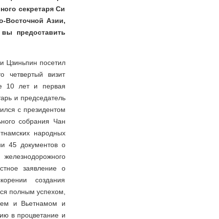
ного секретаря Си
о-Восточной Азии,
 вы предоставить
Си Цзиньпин посетил
о четвертый визит
е 10 лет и первая
тарь и председатель
ился с президентом
ного собрания Чан
етнамских народных
ии 45 документов о
а железнодорожного
стное заявление о
корении создания
лся полным успехом,
аем и Вьетнамом и
гию в процветание и