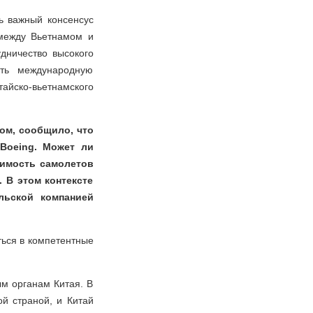
ть важный консенсус
 между Вьетнамом и
дничество высокого
ть международную
йско-вьетнамского
ом, сообщило, что
Boeing. Может ли
оимость самолетов
 В этом контексте
льской компанией
ться в компетентные
ым органам Китая. В
ой страной, и Китай