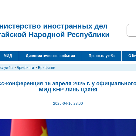
нистерство иностранных дел
тайской Народной Республики
МИД
Дипломатические события
Пресс-служба
О К
-служба
>
Брифинги
>
Брифинги
с-конференция 16 апреля 2025 г. у официальног
МИД КНР Линь Цзяня
2025-04-16 23:00