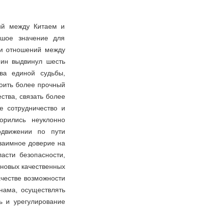
ий между Китаем и
ьшое значение для
ии отношений между
пин выдвинул шесть
тва единой судьбы,
роить более прочный
ства, связать более
е сотрудничество и
орились неуклонно
одвижении по пути
взаимное доверие на
асти безопасности,
 новых качественных
ачестве возможности
нама, осуществлять
ь и урегулирование