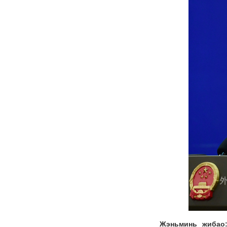
Жэньминь жибао: