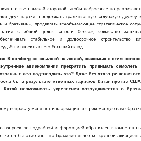
ничать с вьетнамской стороной, чтобы добросовестно реализова
лей двух партий, продолжать традиционную «глубокую дружбу
и и братьями», продвигать всеобъемлющее стратегическое сотру
ветствии с общей целью «шести более», совместно защища
обеспечивать стабильное и долгосрочное строительство кита
судьбы и вносить в него больший вклад.
ство Bloomberg со ссылкой на людей, знакомых с этим вопрос
внутренние авиакомпании прекратить принимать самолеты 
странных дел подтвердить это? Даже без этого решения ст
росла бы в результате ответных тарифов Китая против США.
и Китай возможность укрепления сотрудничества с брази
вому вопросу у меня нет информации, и я рекомендую вам обрати
го вопроса, за подробной информацией обратитесь к компетентн
я хотел бы отметить, что Бразилия является крупной авиационн