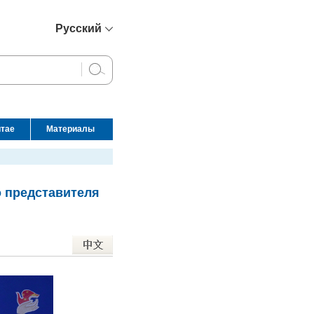
Русский
简体中文
English
Français
Español
итае
Материалы
عربي
о представителя