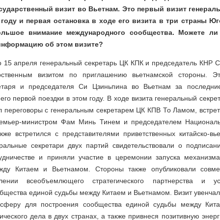
сударственный визит во Вьетнам. Это первый визит генераль
 году и первая остановка в ходе его визита в три страны Юг
ольшое внимание международного сообщества. Можете ли
информацию об этом визите?
о 15 апреля генеральный секретарь ЦК КПК и председатель КНР 
рственным визитом по приглашению вьетнамской стороны. Эт
ретаря и председателя Си Цзиньпина во Вьетнам за последни
 его первой поездки в этом году. В ходе визита генеральный секре
л переговоры с генеральным секретарем ЦК КПВ То Ламом, встрет
ремьер-министром Фам Минь Тинем и председателем Националь
кже встретился с представителями приветственных китайско-вь
ральные секретари двух партий свидетельствовали о подписан
удничестве и приняли участие в церемонии запуска механизм
ежду Китаем и Вьетнамом. Стороны также опубликовали совме
блении всеобъемлющего стратегического партнерства и ус
общества единой судьбы между Китаем и Вьетнамом. Визит увенча
осферу для построения сообщества единой судьбы между Кит
ического дела в двух странах, а также привнеся позитивную энер