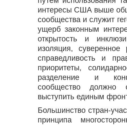
путем использования та
интересы США выше общ
сообщества и служит ге
ущерб законным интер
открытость и инклюз
изоляция, суверенное 
справедливость и пра
приоритеты, солидарн
разделение и конф
сообщество должно 
выступить единым фронт
Большинство стран-учас
принципа многосторо