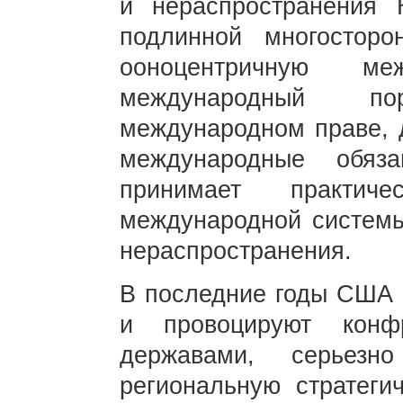
и нераспространения 
подлинной многосторо
ооноцентричную м
международный п
международном праве, 
международные обяз
принимает практи
международной системы
нераспространения.
В последние годы США 
и провоцируют конф
державами, серьезн
региональную стратег