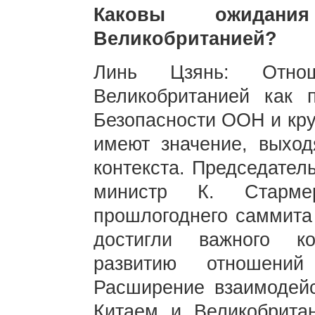
Каковы ожидан
Великобританией?
Линь Цзянь: Отн
Великобританией как 
Безопасности ООН и кр
имеют значение, выход
контекста. Председател
министр К. Старме
прошлогоднего саммита
достигли важного к
развитию отношени
Расширение взаимодейс
Китаем и Великобритан