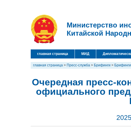
Министерство ин
Китайской Народ
главная страница
МИД
Дипломатическ
главная страница
>
Пресс-служба
>
Брифинги
>
Брифинги
Очередная пресс-кон
официального пред
2025