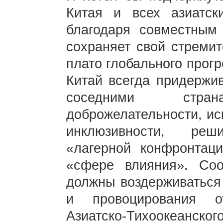
Китая и всех азиатск
благодаря совместным
сохраняет свой стремит
плато глобального прогр
Китай всегда придержи
соседними стр
доброжелательности, ис
инклюзивности, реш
«лагерной конфронтац
«сфере влияния». Соо
должны воздерживаться
и провоцирования о
Азиатско-Тихоокеан