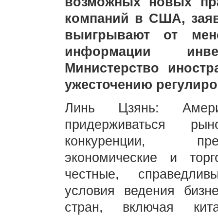
возможных новых пр
компаний в США, заяв
выигрывают от мене
информации инв
Министерство иност
ужесточению регулир
Линь Цзянь: Амери
придерживаться рын
конкуренции, пре
экономические и тор
честные, справедли
условия ведения бизн
стран, включая кит