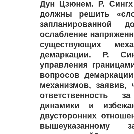
Дун Цзюнем. Р. Сингх
должны решить «сл
запланированной д
ослабление напряженно
существующих мех
демаркации. Р. Си
управления границам
вопросов демаркаци
механизмов, заявив, 
ответственность з
динамики и избежа
двусторонних отношен
вышеуказанному 