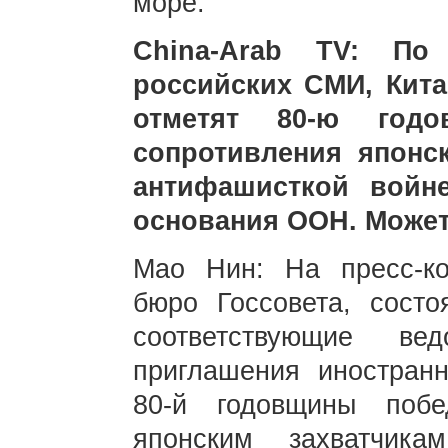
море.
China-Arab TV: По
российских СМИ, Кит
отметят 80-ю год
сопротивления японс
антифашисткой войн
основания ООН. Может
Мао Нин: На пресс-к
бюро Госсовета, сост
соответствующие ве
приглашения иностран
80-й годовщины поб
японским захватчик