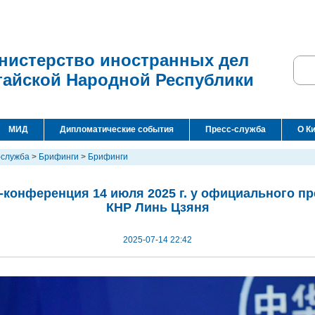
нистерство иностранных дел
тайской Народной Республики
МИД
Дипломатические события
Пресс-служба
О К
-служба
>
Брифинги
>
Брифинги
-конференция 14 июля 2025 г. у официального п
КНР Линь Цзяня
2025-07-14 22:42