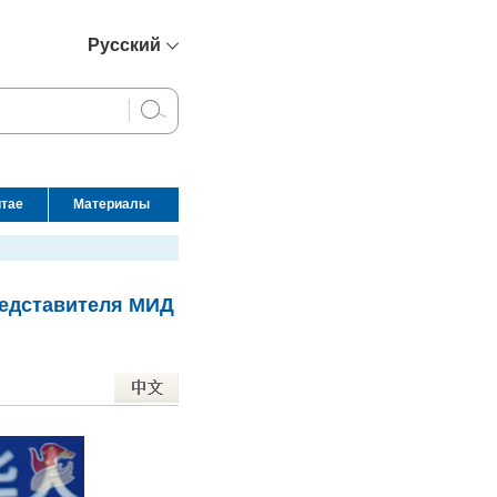
Русский
简体中文
English
Français
Español
итае
Материалы
عربي
редставителя МИД