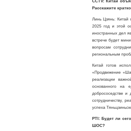
CCTV: Китай объя
Расскажите кратко
Линь Цзянь: Китай
2025 год и этой о
иностранных дел яв
встрече будет мин
вопросам сотрудн
региональным пробл
Китай готов испол
«Продвижение «Шан
реализации важн
основанного на е
добрососедстве и 
сотрудничеству, ре
успеха Тяньцзиньск
PTI: Будет ли се
ШОС?