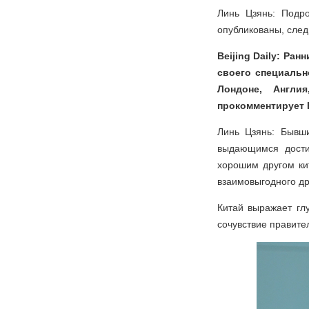
Линь Цзянь: Подр
опубликованы, след
Beijing Daily: Ра
своего специальн
Лондоне, Англи
прокомментирует 
Линь Цзянь: Бывш
выдающимся дости
хорошим другом ки
взаимовыгодного др
Китай выражает гл
сочувствие правите