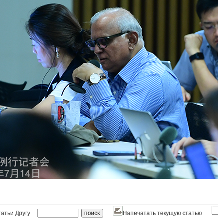
атьи Другу
Напечатать текущую статью