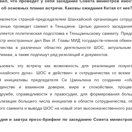
вил, что проведет у себя заседание Совета министров ино
 об основных планах встречи. Каковы ожидания Китая от нее
 является страной-председателем Шанхайской организации сотруд
сенью проведет саммит в Тяньцзине. Целью данного заседани
ляется политическая подготовка к Тяньцзиньскому саммиту. Пред
истр иностранных дел Ван И. Главы МИД государств-членов обме
ичества в различных областях деятельности ШОС, актуальны
емам, а также подпишут ряд резолюций и документов.
ьзовать эту встречу как возможность для реализации лозунг
хайского духа»: ШОС в действии» и сотрудничества со всеми
ой инициативы председателя Си Цзиньпина по созданию «о
динстве и взаимном доверии, мире и спокойствии, процве
дружбе, справедливости и правосудии, для формирования боль
ализации большего числа инициатив в области сотрудничества, 
ого саммита и вывода ШОС на новый этап высококачественного раз
годня и завтра пресс-брифинг по заседанию Совета министро