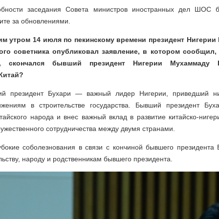
обности заседания Совета министров иностранных дел ШОС б
ите за обновлениями.
нним утром 14 июля по пекинскому времени президент Нигерии
ого советника опубликовал заявление, в котором сообщил, 
я, скончался бывший президент Нигерии Мухаммаду 
Китай?
ий президент Бухари — важный лидер Нигерии, приведший ни
жениям в строительстве государства. Бывший президент Буха
тайского народа и внес важный вклад в развитие китайско-нигер
ужественного сотрудничества между двумя странами.
убокие соболезнования в связи с кончиной бывшего президента 
льству, народу и родственникам бывшего президента.