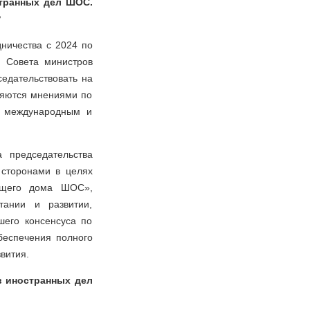
странных дел ШОС.
?
ничества с 2024 по
я Совета министров
седательствовать на
няются мнениями по
м международным и
а председательства
 сторонами в целях
бщего дома ШОС»,
тании и развитии,
шего консенсуса по
обеспечения полного
вития.
в иностранных дел