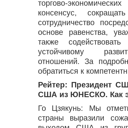
торгово-экономическ
консенсус, сокращат
сотрудничество посре
основе равенства, ув
также содействовать
устойчивому развит
отношений. За подроб
обратиться к компетент
Рейтер: Президент С
США из ЮНЕСКО. Как э
Го Цзякунь: Мы отме
страны выразили сож
выходом США из груп