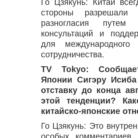
Го Цзякунь: Китай всег
стороны разрешали 
разногласия путем 
консультаций и подде
для международного 
сотрудничества.
TV Tokyo: Сообщает
Японии Сигэру Исиба
отставку до конца авг
этой тенденции? Ка
китайско-японские от
Го Цзякунь: Это внутре
особых комментариев