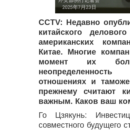
CCTV: Недавно опубл
китайского деловог
американских комп
Китае. Многие компа
момент их боль
неопределенность 
отношениях и тамож
прежнему считают к
важным. Каков ваш к
Го Цзякунь: Инвест
совместного будущего с