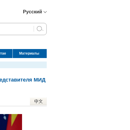
Русский
简体中文
English
Français
Español
итае
Материалы
عربي
редставителя МИД