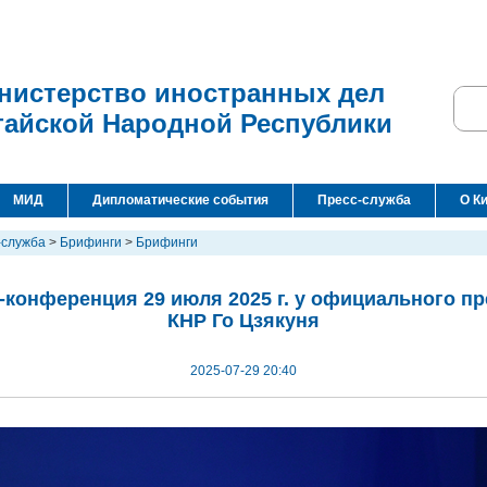
нистерство иностранных дел
тайской Народной Республики
МИД
Дипломатические события
Пресс-служба
О К
-служба
>
Брифинги
>
Брифинги
-конференция 29 июля 2025 г. у официального п
КНР Го Цзякуня
2025-07-29 20:40