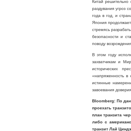
Китай решительно 
раздувания угроз с
года в год, и стра
Япония продолжает
стремясь разрабат
безопасности и ст
поводу возрождени
В этом году испол
захватчикам и Ми
исторических пре
«напряженность в 
истинные намерен
завоевания доверия
Bloomberg: По дан
проехать транзит
план транзита че
либо с американ
транзит Лай Цинд