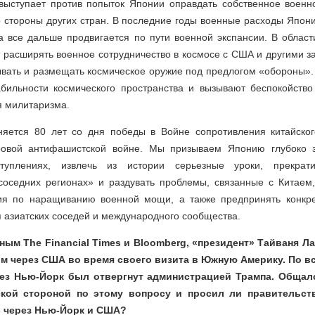
выступает против попыток Японии оправдать собственное военно
о стороны других стран. В последние годы военные расходы Япон
на все дальше продвигается по пути военной экспансии. В облас
 расширять военное сотрудничество в космосе с США и другими з
ывать и размещать космическое оружие под предлогом «обороны».
абильности космического пространства и вызывают беспокойство
я милитаризма.
няется 80 лет со дня победы в Войне сопротивления китайско
ровой антифашистской войне. Мы призываем Японию глубоко з
ступлениях, извлечь из истории серьезные уроки, прекрати
соседних регионах» и раздувать проблемы, связанные с Китаем,
ия по наращиванию военной мощи, а также предпринять конкре
 азиатских соседей и международного сообщества.
ным The Financial Times и Bloomberg, «президент» Тайваня Л
ом через США во время своего визита в Южную Америку. По вс
рез Нью-Йорк был отвергнут администрацией Трампа. Общалс
ской стороной по этому вопросу и просил ли правительст
э через Нью-Йорк и США?