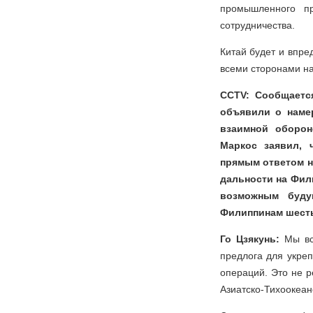
промышленного пр
сотрудничества.
Китай будет и впре
всеми сторонами на
CCTV: Сообщаетс
объявили о наме
взаимной оборон
Маркос заявил, 
прямым ответом н
дальности на Фил
возможным буду
Филиппинам шесть
Го Цзякунь:
Мы вс
предлога для укре
операций. Это не р
Азиатско-Тихоокеанс