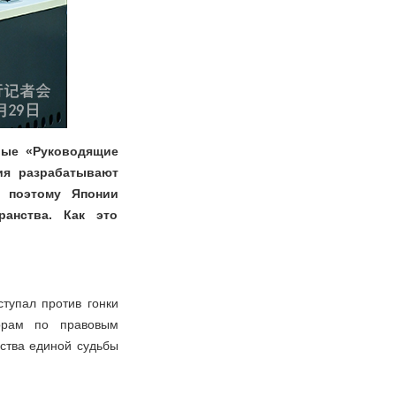
вые «Руководящие
ия разрабатывают
и поэтому Японии
ранства. Как это
ступал против гонки
ворам по правовым
ства единой судьбы