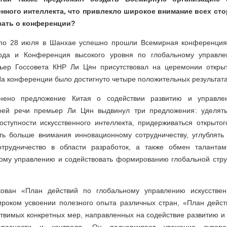
енного интеллекта, что привлекло широкое внимание всех сто
зать о конференции?
по 28 июля в Шанхае успешно прошли Всемирная конференция 
года и Конференция высокого уровня по глобальному управле
мьер Госсовета КНР Ли Цян присутствовал на церемонии откры
На конференции было достигнуто четыре положительных результата
снено предложение Китая о содействии развитию и управле
воей речи премьер Ли Цян выдвинул три предложения: уделят
оступности искусственного интеллекта, придерживаться открыто
ть больше внимания инновационному сотрудничеству, углублять 
отрудничество в области разработок, а также обмен талантам
ому управлению и содействовать формированию глобальной стру
икован «План действий по глобальному управлению искусствен
роком усвоении полезного опыта различных стран, «План дейст
твимых конкретных мер, направленных на содействие развитию и