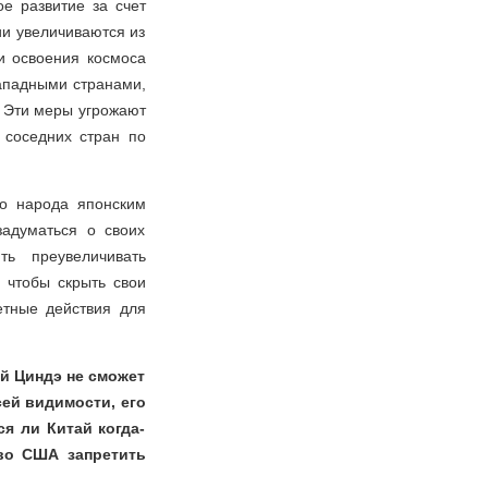
е развитие за счет
ии увеличиваются из
ти освоения космоса
ападными странами,
 Эти меры угрожают
 соседних стран по
го народа японским
адуматься о своих
ть преувеличивать
 чтобы скрыть свои
тные действия для
ай Циндэ не сможет
ей видимости, его
я ли Китай когда-
во США запретить