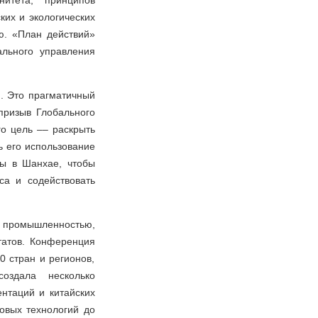
итета, принципов
ких и экологических
ю. «План действий»
ального управления
И. Это прагматичный
призыв Глобального
о цель –– раскрыть
ь его использование
ры в Шанхае, чтобы
са и содействовать
 промышленностью,
татов. Конференция
0 стран и регионов,
оздала несколько
нтаций и китайских
овых технологий до