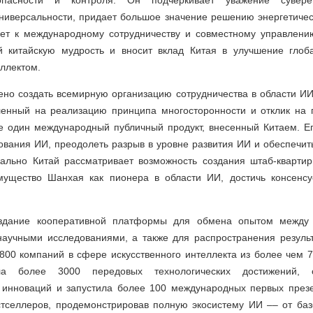
опасности и контроля. Он подчеркивает уважение суверен
ниверсальности, придает большое значение решению энергетичес
ет к международному сотрудничеству и совместному управлени
й китайскую мудрость и вносит вклад Китая в улучшение глоб
ллектом.
ено создать всемирную организацию сотрудничества в области И
ленный на реализацию принципа многосторонности и отклик на 
е один международный публичный продукт, внесенный Китаем. Ег
вания ИИ, преодолеть разрыв в уровне развития ИИ и обеспечит
чально Китай рассматривает возможность создания штаб-кварти
мущество Шанхая как пионера в области ИИ, достичь консенсу
оздание кооперативной платформы для обмена опытом между
научными исследованиями, а также для распространения резуль
00 компаний в сфере искусственного интеллекта из более чем 7
ала более 3000 передовых технологических достижений, с
 инноваций и запустила более 100 международных первых презе
стселлеров, продемонстрировав полную экосистему ИИ –– от баз