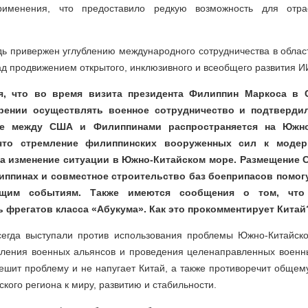
именения, что предоставило редкую возможность для отр
дь привержен углублению международного сотрудничества в облас
д продвижением открытого, инклюзивного и всеобщего развития ИИ
я, что во время визита президента Филиппин Маркоса в
рении осуществлять военное сотрудничество и подтвердил
е между США и Филиппинами распространяется на Южно
что стремление филиппинских вооруженных сил к модер
а изменение ситуации в Южно-Китайском море. Размещение 
иппинах и совместное строительство баз боеприпасов помогу
щим событиям. Также имеются сообщения о том, что
 фрегатов класса «Абукума». Как это прокомментирует Китай
егда выступали против использования проблемы Южно-Китайско
пления военных альянсов и проведения целенаправленных военн
ешит проблему и не напугает Китай, а также противоречит обще
кого региона к миру, развитию и стабильности.