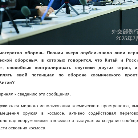
истерство обороны Японии вчера опубликовало свои пер
еской обороны», в которых говорится, что Китай и Росс
ы», способные контролировать спутники других стран, 
плять свой потенциал по обороне космического прост
Китай?
принял к сведению эти сообщения.
рживался мирного использования космического пространства, вы
мещения оружия в космосе, активно содействовал перего
роле над вооружениями в космосе и выступал за создание сообще
асти освоения космоса.