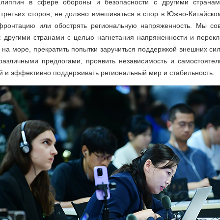
илиппин в сфере обороны и безопасности с другими страна
 третьих сторон, не должно вмешиваться в спор в Южно-Китайско
нфронтацию или обострять региональную напряженность. Мы со
 с другими странами с целью нагнетания напряженности и перек
на море, прекратить попытки заручиться поддержкой внешних сил
 различными предлогами, проявить независимость и самостоятел
й и эффективно поддерживать региональный мир и стабильность.