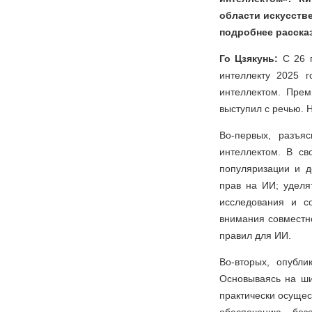
области искусств
подробнее расска
Го Цзякунь:
С 26 
интеллекту 2025 
интеллектом. Пре
выступил с речью. 
Во-первых, разъя
интеллектом. В с
популяризации и д
прав на ИИ; уделя
исследования и с
внимания совместн
правил для ИИ.
Во-вторых, опубл
Основываясь на ши
практически осущес