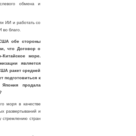
аслевого обмена и
ти ИИ и работать со
 во благо.
 США обе стороны
и, что Договор о
-Китайское море.
низации является
США ракет средней
т подготовиться к
 Япония продала
?
го моря в качестве
ых развертываний и
му стремлению стран