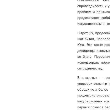
обеспечению без
справедливости и у
проблем и призыва
представляет собо
искусственным инте
В-третьих, предлож
шаг Китая, направ
Юга. Это также ещ
дивиденды использо
во благо. Первона
использовать преи
сотрудничеству.
В-четвертых –– с
университетами и 
объединила более 8
продемонстриров
инкубационных зон
первых показов бе