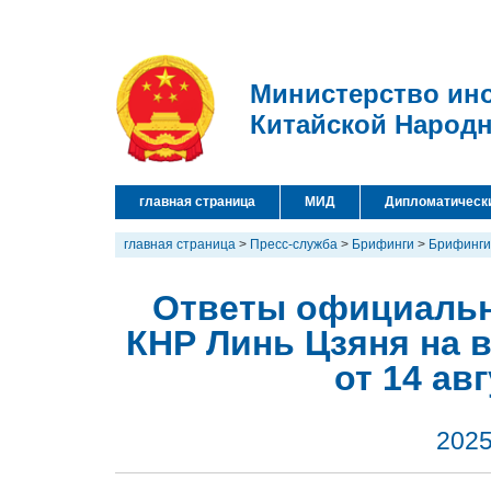
Министерство ин
Китайской Народ
главная страница
МИД
Дипломатическ
главная страница
>
Пресс-служба
>
Брифинги
>
Брифинги
Ответы официальн
КНР Линь Цзяня на 
от 14 ав
2025