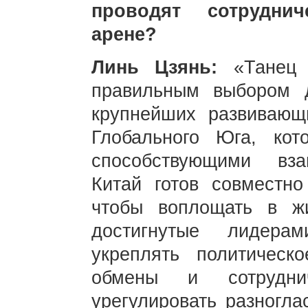
проводят сотрудни
арене?
Линь Цзянь:
«Танец
правильным выбором 
крупнейших развивающ
Глобального Юга, кот
способствующими вза
Китай готов совместно
чтобы воплощать в жи
достигнутые лидера
укреплять политическ
обмены и сотрудни
урегулировать разногла