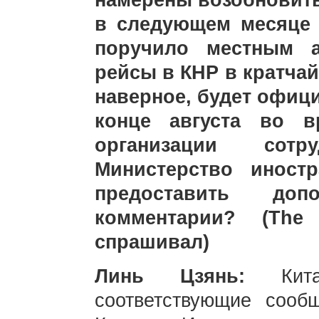
намерены возобновит
в следующем месяце 
поручило местным а
рейсы в КНР в кратча
наверное, будет офиц
конце августа во в
организации сот
Министерство иност
предоставить до
комментарии? (Th
спрашивал)
Линь Цзянь:
Ки
соответствующие сооб