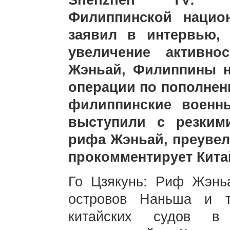
Shenzhen TV: Не
Филиппинской нацио
заявил в интервью, 
увеличение активн
Жэньай, Филиппины н
операции по пополнен
филиппинские военн
выступили с резким
рифа Жэньай, преувел
прокомментирует Кита
Го Цзякунь: Риф Жэньа
островов Наньша и т
китайских судов в