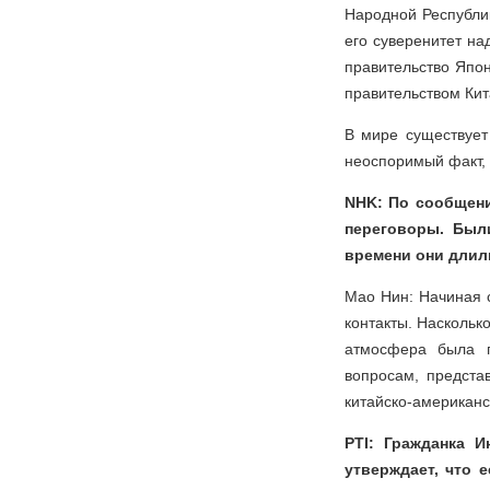
Народной Республик
его суверенитет на
правительство Япо
правительством Кит
В мире существует
неоспоримый факт, 
NHK: По сообщен
переговоры. Был
времени они длил
Мао Нин: Начиная 
контакты. Наскольк
атмосфера была п
вопросам, предст
китайско-американс
PTI: Гражданка И
утверждает, что 