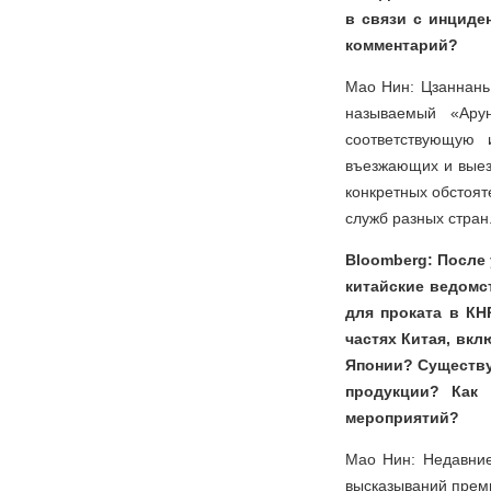
в связи с инциде
комментарий?
Мао Нин: Цзаннань
называемый «Арун
соответствующую 
въезжающих и выез
конкретных обстоят
служб разных стран
Bloomberg: После
китайские ведомс
для проката в КН
частях Китая, вкл
Японии? Существу
продукции? Как 
мероприятий?
Мао Нин: Недавние
высказываний премь