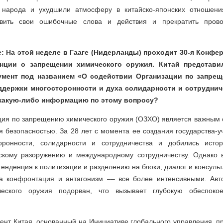
о народа и ухудшили атмосферу в китайско-японских отношен
вить свои ошибочные слова и действия и прекратить прово
e: На этой неделе в Гааге (Нидерланды) проходит 30-я Конфе
енции о запрещении химического оружия. Китай представи
мент под названием «О содействии Организации по запре
ддержки многосторонности и духа солидарности и сотруднич
какую-либо информацию по этому вопросу?
ция по запрещению химического оружия (ОЗХО) является важным 
 безопасностью. За 28 лет с момента ее создания государства-у
оронности, солидарности и сотрудничества и добились истор
скому разоружению и международному сотрудничеству. Однако 
енденция к политизации и разделению на блоки, диалог и консульт
а конфронтация и антагонизм –– все более интенсивными. Авт
еского оружия подорван, что вызывает глубокую обеспокоен
нт Китая, основанный на Инициативе глобального управления, п