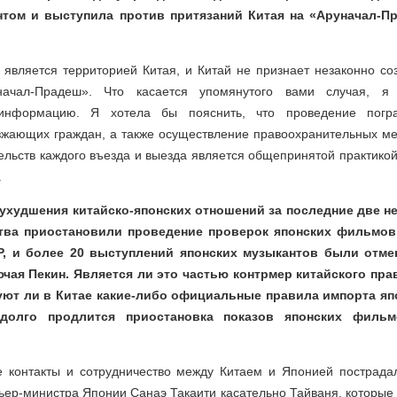
нтом и выступила против притязаний Китая на «Аруначал-П
 является территорией Китая, и Китай не признает незаконно со
ачал-Прадеш». Что касается упомянутого вами случая, я
информацию. Я хотела бы пояснить, что проведение погр
жающих граждан, а также осуществление правоохранительных ме
ельств каждого въезда и выезда является общепринятой практико
.
 ухудшения китайско-японских отношений за последние две 
тва приостановили проведение проверок японских фильмов
Р, и более 20 выступлений японских музыкантов были отм
ючая Пекин. Является ли это частью контрмер китайского пр
ют ли в Китае какие-либо официальные правила импорта яп
долго продлится приостановка показов японских филь
 контакты и сотрудничество между Китаем и Японией пострада
ер-министра Японии Санаэ Такаити касательно Тайваня, которые