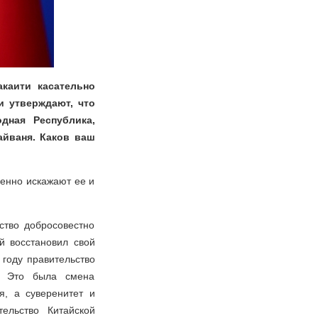
каити касательно
и утверждают, что
дная Республика,
айваня. Каков ваш
енно искажают ее и
ство добросовестно
й восстановил свой
 году правительство
и. Это была смена
я, а суверенитет и
ельство Китайской