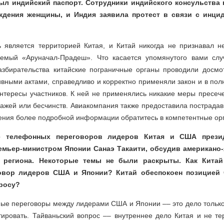
был индийский паспорт. Сотрудники индийского консульства
дения женщины, и Индия заявила протест в связи с инци
 является территорией Китая, и Китай никогда не признавал н
емый «Аруначал-Прадеш». Что касается упомянутого вами слу
разбирательства китайские пограничные органы проводили досмот
ивными актами, справедливо и корректно применяли закон и в по
нтересы участников. К ней не применялись никакие меры пресеч
ажей или бесчинств. Авиакомпания также предоставила пострада
ения более подробной информации обратитесь в компетентные орг
е телефонных переговоров лидеров Китая и США прези
емьер-министром Японии Санаэ Такаити, обсудив американо-
я региона. Некоторые темы не были раскрыты. Как Китай
овор лидеров США и Японии? Китай обеспокоен позицией
росу?
ые переговоры между лидерами США и Японии –– это дело только
тировать. Тайваньский вопрос –– внутреннее дело Китая и не те