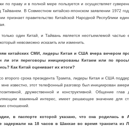
и по праву и в полной мере пользуется и осуществляет суверен
д Тайванем. В Совместном китайско-японском заявлении 1972 года
нии признает правительство Китайской Народной Республики еди
ая.
 только один Китай, и Тайвань является неотъемлемой частью е
который невозможно исказить или изменить.
иям китайских СМИ, лидеры Китая и США вчера вечером пр
и ли эти переговоры инициированы Китаем или по прос
ись? Как Китай оценивает их итоги?
со второго срока президента Трампа, лидеры Китая и США подде
о мне известно, этот телефонный разговор был инициирован амери
озитивной, дружественной и конструктивной. Общение глав д
авляющим взаимный интерес, имеет решающее значение для ста
ких отношений.
ндии, в паспорте которой указано, что она родилась в 
ее задержали на 18 часов в Шанхае во время транзита из 