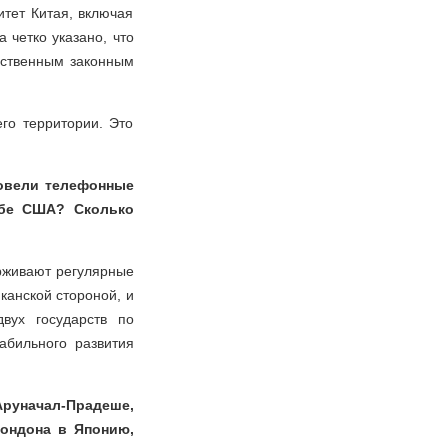
итет Китая, включая
 четко указано, что
нственным законным
го территории. Это
овели телефонные
ьбе США? Сколько
рживают регулярные
канской стороной, и
вух государств по
бильного развития
Аруначал-Прадеше,
Лондона в Японию,