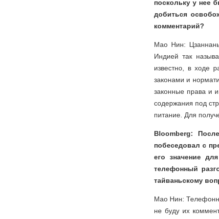
поскольку у нее 
добиться освобож
комментарий?
Мао Нин: Цзаннань
Индией так называ
известно, в ходе 
законами и нормат
законные права и и
содержания под стр
питание. Для получ
Bloomberg: Посл
побеседовал с пр
его значение дл
телефонный разг
тайваньскому воп
Мао Нин: Телефонн
не буду их коммен