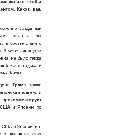
 вмешались, чтобы
дентом. Каков ваш
езаконно созданный
чая, насколько нам
р в соответствии с
лной мере защищали
ения, не было также
вшей место отдыха и
аны Китая.
дент Трамп также
японский альянс и
 прокомментирует
 США и Японии по
 США и Японии, и я
рпит вмешательства