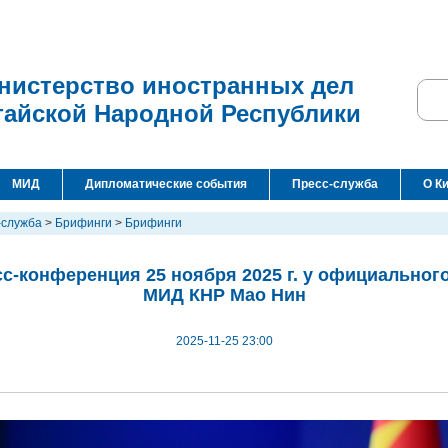
нистерство иностранных дел
тайской Народной Республики
МИД
Дипломатические события
Пресс-служба
О К
-служба
>
Брифинги
>
Брифинги
с-конференция 25 ноября 2025 г. у официальног
МИД КНР Мао Нин
2025-11-25 23:00