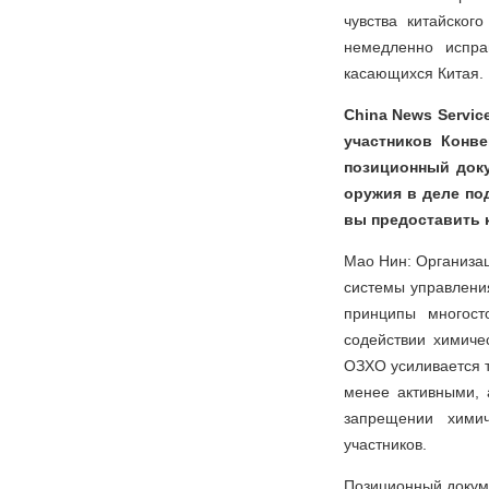
чувства китайског
немедленно испра
касающихся Китая.
China News Servic
участников Конв
позиционный доку
оружия в деле по
вы предоставить 
Мао Нин: Организа
системы управления
принципы многост
содействии химиче
ОЗХО усиливается т
менее активными, 
запрещении химич
участников.
Позиционный докуме