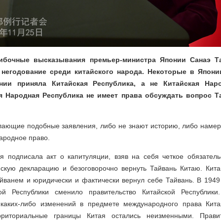
шибочные высказывания премьер-министра Японии Санаэ Та
негодование среди китайского народа. Некоторые в Япони
нии приняла Китайская Республика, а не Китайская Наро
я Народная Республика не имеет права обсуждать вопрос Т
лающие подобные заявления, либо не знают историю, либо намер
ародное право.
я подписала акт о капитуляции, взяв на себя четкое обязатель
скую декларацию и безоговорочно вернуть Тайвань Китаю. Кита
йванем и юридически и фактически вернул себе Тайвань. В 1949
ой Республики сменило правительство Китайской Республик
 каких-либо изменений в предмете международного права Кита
риториальные границы Китая остались неизменными. Правит