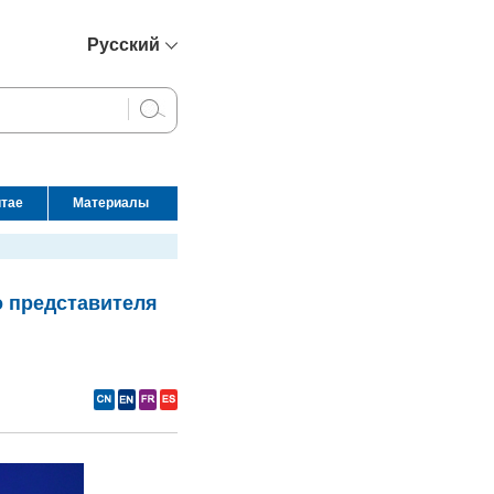
Русский
简体中文
English
Français
Español
итае
Материалы
عربي
о представителя