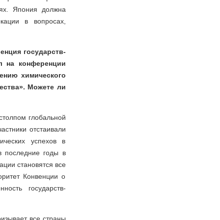
иях. Япония должна
кации в вопросах,
ренция государств-
л на конференции
щению химического
ества». Можете ли
столпом глобальной
частники отстаивали
ических успехов в
в последние годы в
ации становятся все
оритет Конвенции о
ность государств-
ризывает все страны